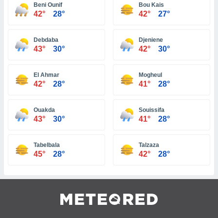
 seleccionar
Beni Ounif
Bou Kais
o.
42°
28°
42°
27°
calización
precisa e
Debdaba
Djeniene
ión mediante
43°
30°
42°
30°
, publicidad
El Ahmar
Mogheul
dos,
42°
28°
41°
28°
 publicidad
,
ón de
Ouakda
Souissifa
 desarrollo
43°
30°
41°
28°
s.
tros 1199
Tabelbala
Talzaza
ios
45°
28°
42°
28°