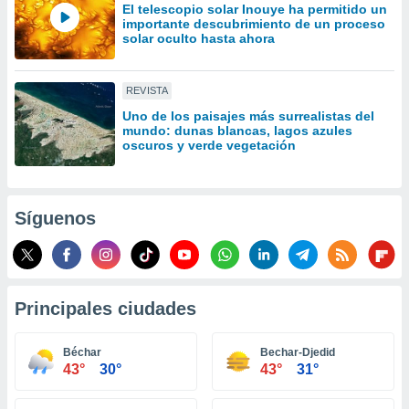
El telescopio solar Inouye ha permitido un
idad
importante descubrimiento de un proceso
a, utilizar
solar oculto hasta ahora
a
 la
REVISTA
da, crear un
personalizar
Uno de los paisajes más surrealistas del
mundo: dunas blancas, lagos azules
o, uso de
oscuros y verde vegetación
a la
e contenido
do, medir el
 de la
Síguenos
medir el
 del
 comprender
 través de
s o a través
Principales ciudades
nación de
edentes de
fuentes,
Béchar
Bechar-Djedid
y mejora de
43°
30°
43°
31°
os, uso de
ados con el