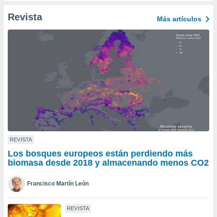
ento u
Revista
Más artículos
 de datos
er momento
ic en
o en
 Cookies
en
eb.
y
socios
el
to de
REVISTA
Los bosques europeos están perdiendo más
la
biomasa desde 2018 y almacenando menos CO2
 en un
 y/o acceder
Francisco Martín León
 de datos
ara
 anuncios
REVISTA
ar perfiles