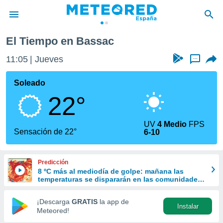
El Tiempo en Bassac
privacidad
11:05
Jueves
...
o de
tiempo.com)
borado por
Soleado
es para
22°
ue la
 que se
e calidad.
UV
4 Medio
FPS
eder a este
Sensación de 22°
6-10
ediante las
opciones:
Predicción
ookies y
8 ºC más al mediodía de golpe: mañana las
e forma
temperaturas se dispararán en las comunidades
del norte
d digital
¡Descarga
GRATIS
la app de
Instalar
ada, basada
Meteored!
mación