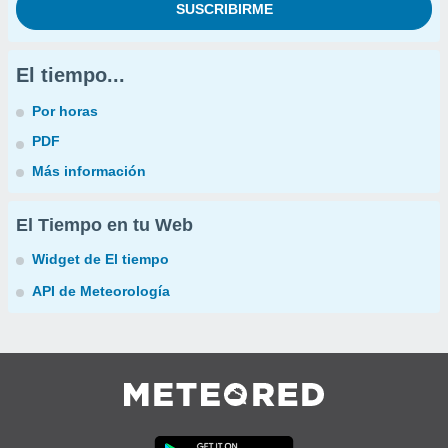
El tiempo...
Por horas
PDF
Más información
El Tiempo en tu Web
Widget de El tiempo
API de Meteorología