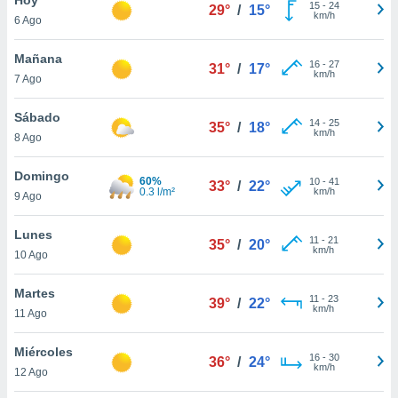
15
-
24
29°
/
15°
km/h
6 Ago
do en
 mismo.
sultar más
Mañana
16
-
27
31°
/
17°
 en nuestra
km/h
7 Ago
 Cookies
y
ualquier
Sábado
14
-
25
35°
/
18°
km/h
8 Ago
ento
 botón
ación de
Domingo
60%
10
-
41
33°
/
22°
kies
0.3 l/m²
km/h
9 Ago
 disponible
e nuestra
Lunes
11
-
21
.
35°
/
20°
km/h
10 Ago
IVAMENTE,
Martes
11
-
23
39°
/
22°
km/h
11 Ago
as
 a cookies
Miércoles
16
-
30
36°
/
24°
km/h
 no aceptar
12 Ago
ón de