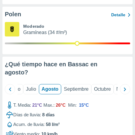
 seleccionar
o.
Polen
Detalle
calización
precisa e
Moderado
ión mediante
Gramíneas (34 #/m³)
, publicidad
dos,
 publicidad
,
¿Qué tiempo hace en Bassac en
ón de
agosto
?
 desarrollo
s.
tros 1199
yo
Junio
Julio
Agosto
Septiembre
Octubre
Noviemb
ios
T. Media:
21°C
Max.:
26°C
Min:
15°C
Días de lluvia:
8
días
Acum. de lluvia:
58 l/m²
Viento medio:
10 km/h