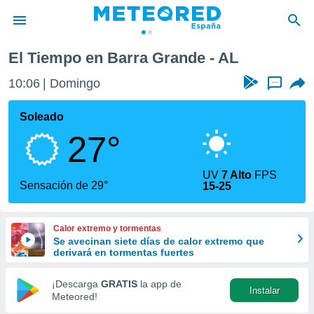
El Tiempo en Barra Grande - AL
privacidad
10:06
Domingo
...
o de
tiempo.com)
borado por
Soleado
es para
27°
ue la
 que se
e calidad.
UV
7 Alto
FPS
eder a este
Sensación de 29°
15-25
ediante las
opciones:
Calor extremo y tormentas
ookies y
Se avecinan siete días de calor extremo que
e forma
derivará en tormentas fuertes
d digital
¡Descarga
GRATIS
la app de
Instalar
ada, basada
Meteored!
mación