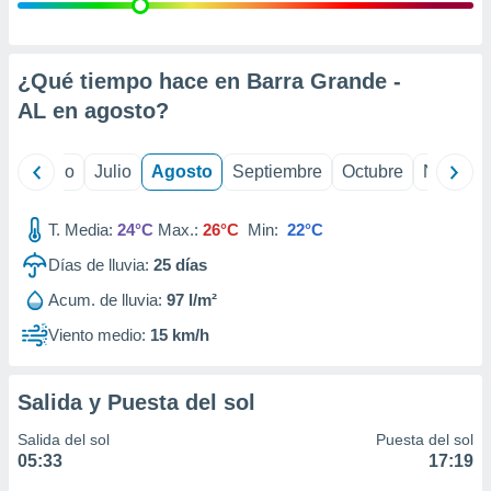
 seleccionar
o.
calización
precisa e
¿Qué tiempo hace en Barra Grande -
ión mediante
AL en
agosto
?
, publicidad
yo
Junio
Julio
Agosto
Septiembre
Octubre
Noviemb
dos,
 publicidad
,
T. Media:
24°C
Max.:
26°C
Min:
22°C
ón de
Días de lluvia:
25
días
 desarrollo
s.
Acum. de lluvia:
97 l/m²
tros 1199
Viento medio:
15 km/h
ios
Salida y Puesta del sol
Salida del sol
Puesta del sol
05:33
17:19