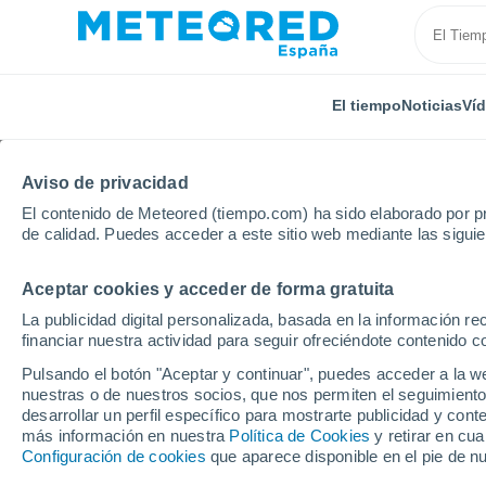
El tiempo
Noticias
Ví
Aviso de privacidad
El contenido de Meteored (tiempo.com) ha sido elaborado por pr
de calidad. Puedes acceder a este sitio web mediante las sigui
Aceptar cookies y acceder de forma gratuita
Inicio
Alemania
Schleswig-Holstein
Barmstedt
La publicidad digital personalizada, basada en la información r
financiar nuestra actividad para seguir ofreciéndote contenido c
El Tiempo en Barmsted
Pulsando el botón "Aceptar y continuar", puedes acceder a la w
nuestras o de nuestros socios, que nos permiten el seguimiento
10:59
Viernes
desarrollar un perfil específico para mostrarte publicidad y co
más información en nuestra
Política de Cookies
y retirar en cu
Configuración de cookies
que aparece disponible en el pie de n
Cubierto