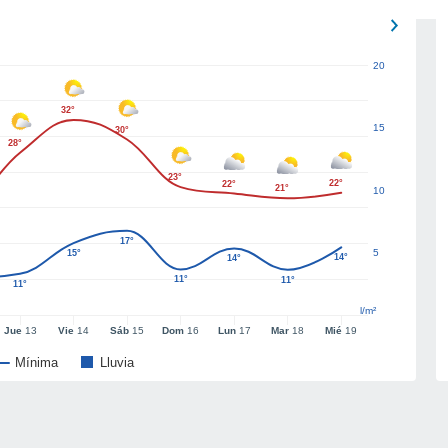
20
32°
15
30°
28°
23°
22°
22°
21°
10
17°
5
15°
14°
14°
11°
11°
11°
l/m²
Jue
13
Vie
14
Sáb
15
Dom
16
Lun
17
Mar
18
Mié
19
Mínima
Lluvia