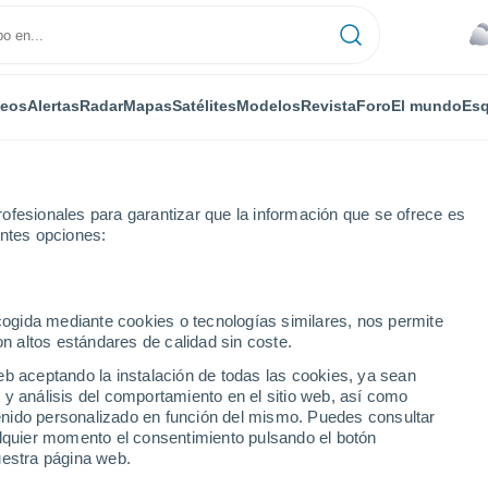
deos
Alertas
Radar
Mapas
Satélites
Modelos
Revista
Foro
El mundo
Esq
ofesionales para garantizar que la información que se ofrece es
entes opciones:
ecogida mediante cookies o tecnologías similares, nos permite
on altos estándares de calidad sin coste.
t
eb aceptando la instalación de todas las cookies, ya sean
 y análisis del comportamiento en el sitio web, así como
...
ntenido personalizado en función del mismo. Puedes consultar
alquier momento el consentimiento pulsando el botón
Por horas
uestra página web.
Cielos cubiertos en las próximas
horas