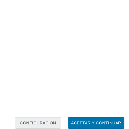
Calendario lunar
Lun
Mar
Mié
Jue
Vie
Sáb
Dom
7
8
9
10
11
12
13
14
15
16
17
18
19
20
CONFIGURACIÓN
ACEPTAR Y CONTINUAR