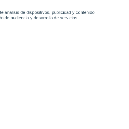
1.2 l/m²
23°
/
14°
20°
/
12°
21°
/
10°
28°
/
11°
e análisis de dispositivos, publicidad y contenido
n de audiencia y desarrollo de servicios.
-
43
km/h
23
-
47
km/h
10
-
25
km/h
12
-
29
km/h
osto
Oeste
2 Bajo
19
-
36 km/h
FPS:
no
Oeste
3 Medio
19
-
38 km/h
FPS:
6-10
Oeste
3 Medio
19
-
38 km/h
FPS:
6-10
Oeste
3 Medio
19
-
37 km/h
FPS:
6-10