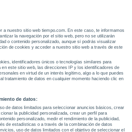
er a nuestro sitio web tiempo.com. En este caso, te informamos
/h
tizar la navegación por el sitio web, pero no se utilizarán
dad o contenido personalizado, aunque sí podrás visualizar
ción de cookies y acceder a nuestro sitio web a través de este
 de
es, identificadores únicos o tecnologías similares para
n este sitio web, las direcciones IP y los identificadores de
rsonales en virtud de un interés legítimo, algo a lo que puedes
 lluvia
Radar de lluvia
Satélites
Modelos
 al tratamiento de datos en cualquier momento haciendo clic en
miento de datos:
Lunes
Martes
Miércoles
Jueves
uso de datos limitados para seleccionar anuncios básicos, crear
10 Ago
11 Ago
12 Ago
13 Ago
ccionar la publicidad personalizada, crear un perfil para
ontenido personalizado, medir el rendimiento de la publicidad,
vés de estadísticas o a través de la combinación de datos
rvicios, uso de datos limitados con el objetivo de seleccionar el
70%