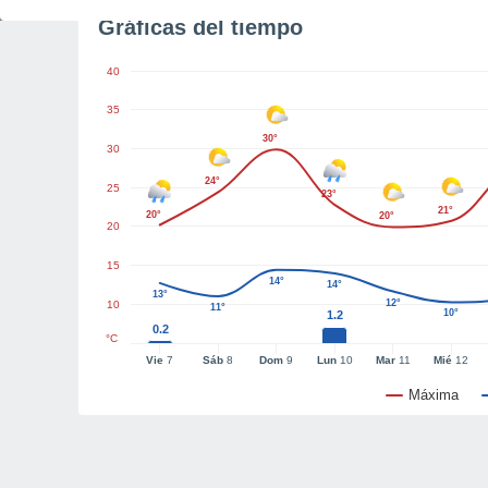
Gráficas del tiempo
40
35
30°
30
24°
25
23°
21°
20°
20°
20
15
14°
14°
13°
12°
10
11°
10°
1.2
0.2
°C
Vie
7
Sáb
8
Dom
9
Lun
10
Mar
11
Mié
12
Máxima