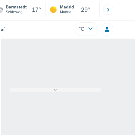
Barmstedt
Madrid
Barcelona
17°
29°
Schleswig-Holstein
Madrid
Barcelona
°C
uí