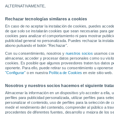
18°
ALTERNATIVAMENTE,
Rechazar tecnologías similares a cookies
Oeste
En caso de no aceptar la instalación de cookies, puedes acced
Sensación de 18°
19
-
36 km
de que solo se instalarán cookies que sean necesarias para garan
cookies para analizar el comportamiento ni para mostrar publici
publicidad general no personalizada. Puedes rechazar la instala
abono pulsando el botón "Rechazar".
Previsión para el eclipse
Samuel Biener avisa de posibles tormentas y
Con su consentimiento, nosotros y
nuestros socios
usamos cooki
un domo de calor en España
almacenar, acceder y procesar datos personales como su visita e
cookies. Es posible que algunos proveedores traten tus datos pe
El Tiempo 1 - 7 días
Por horas
Actualidad
Mapa de
oponerte. Para ello, puede retirar su consentimiento u oponerse
"Configurar"
o en nuestra
Política de Cookies
en este sitio web.
Nosotros y nuestros socios hacemos el siguiente trata
Mañana
Domingo
Hoy
Almacenar la información en un dispositivo y/o acceder a ella, 
8 Ago
9 Ago
7 Ago
perfiles para publicidad personalizada, utilizar perfiles para sele
personalizar el contenido, uso de perfiles para la selección de c
medir el rendimiento del contenido, comprender al público a tra
procedentes de diferentes fuentes, desarrollo y mejora de los se
30%