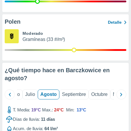
 seleccionar
o.
calización
precisa e
Polen
Detalle
ión mediante
Moderado
, publicidad
Gramíneas (33 #/m³)
dos,
 publicidad
,
ón de
¿Qué tiempo hace en Barczkowice en
 desarrollo
s.
agosto
?
tros 1199
ios
yo
Junio
Julio
Agosto
Septiembre
Octubre
Noviemb
T. Media:
19°C
Max.:
24°C
Min:
13°C
Días de lluvia:
11
días
Acum. de lluvia:
64 l/m²