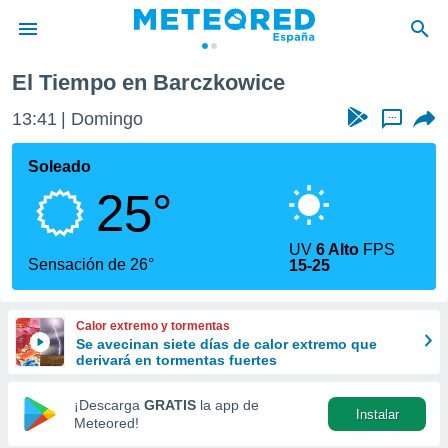
El Tiempo en Barczkowice
privacidad
13:41
Domingo
...
o de
tiempo.com)
borado por
Soleado
es para
25°
ue la
 que se
e calidad.
UV
6 Alto
FPS
eder a este
Sensación de 26°
15-25
ediante las
opciones:
Calor extremo y tormentas
ookies y
Se avecinan siete días de calor extremo que
e forma
derivará en tormentas fuertes
d digital
¡Descarga
GRATIS
la app de
Instalar
ada, basada
Meteored!
mación