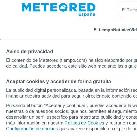
El tiempo
Noticias
Ví
Aviso de privacidad
El contenido de Meteored (tiempo.com) ha sido elaborado por pr
de calidad. Puedes acceder a este sitio web mediante las sigui
Aceptar cookies y acceder de forma gratuita
Inicio
Andalucía
Provincia de Jaén
Baeza
La publicidad digital personalizada, basada en la información r
financiar nuestra actividad para seguir ofreciéndote contenido c
El Tiempo en Baeza
Pulsando el botón "Aceptar y continuar", puedes acceder a la w
nuestras o de nuestros socios, que nos permiten el seguimiento
10:29
Viernes
desarrollar un perfil específico para mostrarte publicidad y co
más información en nuestra
Política de Cookies
y retirar en cu
Configuración de cookies
que aparece disponible en el pie de n
Soleado