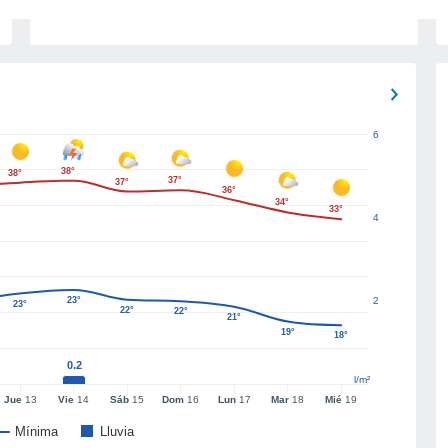
6
38°
38°
37°
37°
36°
34°
33°
4
23°
2
23°
22°
22°
21°
19°
18°
0.2
l/m²
Jue
13
Vie
14
Sáb
15
Dom
16
Lun
17
Mar
18
Mié
19
Mínima
Lluvia