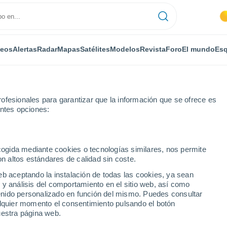
deos
Alertas
Radar
Mapas
Satélites
Modelos
Revista
Foro
El mundo
Esq
ofesionales para garantizar que la información que se ofrece es
entes opciones:
ecogida mediante cookies o tecnologías similares, nos permite
on altos estándares de calidad sin coste.
eb aceptando la instalación de todas las cookies, ya sean
 y análisis del comportamiento en el sitio web, así como
...
ntenido personalizado en función del mismo. Puedes consultar
alquier momento el consentimiento pulsando el botón
Por horas
uestra página web.
Intervalos nubosos en las
próximas horas