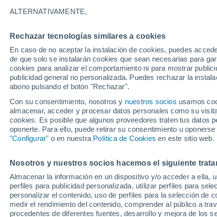
27°
ALTERNATIVAMENTE,
Rechazar tecnologías similares a cookies
Este
En caso de no aceptar la instalación de cookies, puedes acced
Sensación de 27°
5
-
13 km/
de que solo se instalarán cookies que sean necesarias para garan
cookies para analizar el comportamiento ni para mostrar publici
publicidad general no personalizada. Puedes rechazar la instala
abono pulsando el botón "Rechazar".
Previsión para el eclipse
Samuel Biener avisa de posibles tormentas y
Con su consentimiento, nosotros y
nuestros socios
usamos cooki
un domo de calor en España
almacenar, acceder y procesar datos personales como su visita e
cookies. Es posible que algunos proveedores traten tus datos pe
El Tiempo 1 - 7 días
Por horas
Actualidad
Mapa de
oponerte. Para ello, puede retirar su consentimiento u oponerse
"Configurar"
o en nuestra
Política de Cookies
en este sitio web.
Nosotros y nuestros socios hacemos el siguiente trata
Mañana
Domingo
Hoy
Almacenar la información en un dispositivo y/o acceder a ella, 
8 Ago
9 Ago
7 Ago
perfiles para publicidad personalizada, utilizar perfiles para sele
personalizar el contenido, uso de perfiles para la selección de c
medir el rendimiento del contenido, comprender al público a tra
procedentes de diferentes fuentes, desarrollo y mejora de los se