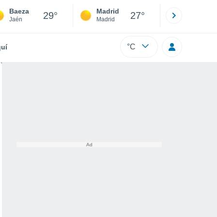
Baeza
Madrid
Barcelona
29°
27°
Jaén
Madrid
Barcelona
°C
uí