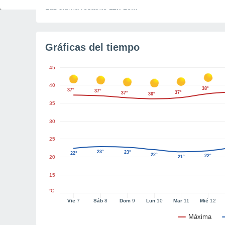
Luz diurna restante
11h 16m
Gráficas del tiempo
45
40
38°
37°
37°
37°
37°
36°
35
30
25
23°
23°
22°
22°
22°
20
21°
15
°C
Vie
7
Sáb
8
Dom
9
Lun
10
Mar
11
Mié
12
Máxima