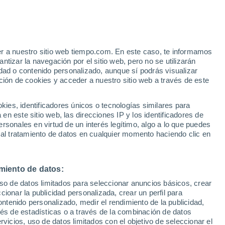
Aviso de nivel naranja
Alerta importante por altas
temperaturas en Baeza hoy
er a nuestro sitio web tiempo.com. En este caso, te informamos
h
tizar la navegación por el sitio web, pero no se utilizarán
dad o contenido personalizado, aunque sí podrás visualizar
ción de cookies y acceder a nuestro sitio web a través de este
 de
es, identificadores únicos o tecnologías similares para
n este sitio web, las direcciones IP y los identificadores de
rsonales en virtud de un interés legítimo, algo a lo que puedes
 temperatura
Radar de lluvia
Satélites
Modelos
 al tratamiento de datos en cualquier momento haciendo clic en
miento de datos:
Lunes
Martes
Miércoles
Jueves
uso de datos limitados para seleccionar anuncios básicos, crear
10 Ago
11 Ago
12 Ago
13 Ago
ccionar la publicidad personalizada, crear un perfil para
ontenido personalizado, medir el rendimiento de la publicidad,
vés de estadísticas o a través de la combinación de datos
rvicios, uso de datos limitados con el objetivo de seleccionar el