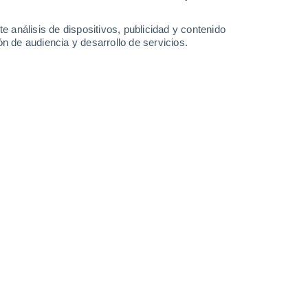
36°
/
22°
37°
/
21°
38°
/
22°
38°
/
23°
e análisis de dispositivos, publicidad y contenido
n de audiencia y desarrollo de servicios.
-
42
km/h
16
-
37
km/h
13
-
33
km/h
12
-
32
km/h
Este
2 Bajo
5
-
13 km/h
FPS:
no
Este
4 Medio
6
-
18 km/h
FPS:
6-10
Este
6 Alto
4
-
19 km/h
FPS:
15-25
Noroeste
8 ¡Muy Alto!
1
-
16 km/h
FPS:
25-50