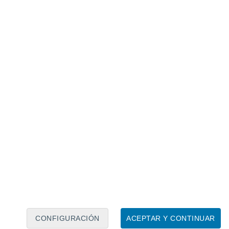
Calendario lunar
Lun
Mar
Mié
Jue
Vie
Sáb
Dom
7
8
9
10
11
12
13
14
15
16
17
18
19
20
CONFIGURACIÓN
ACEPTAR Y CONTINUAR