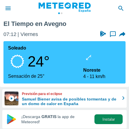
El Tiempo en Avegno
privacidad
07:12
Viernes
...
o de
tiempo.com)
borado por
Soleado
es para
24°
ue la
 que se
e calidad.
Noreste
eder a este
Sensación de 25°
4
11 km/h
ediante las
opciones:
Previsión para el eclipse
ookies y
Samuel Biener avisa de posibles tormentas y de
e forma
un domo de calor en España
d digital
¡Descarga
GRATIS
la app de
Instalar
ada, basada
Meteored!
mación