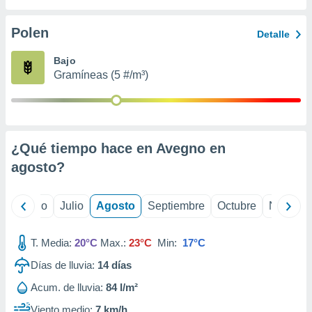
 seleccionar
o.
Polen
Detalle
calización
precisa e
Bajo
ión mediante
Gramíneas (5 #/m³)
, publicidad
dos,
 publicidad
,
¿Qué tiempo hace en Avegno en
ón de
agosto
?
 desarrollo
s.
tros 1199
yo
Junio
Julio
Agosto
Septiembre
Octubre
Noviemb
ios
T. Media:
20°C
Max.:
23°C
Min:
17°C
Días de lluvia:
14
días
Acum. de lluvia:
84 l/m²
Viento medio:
7 km/h