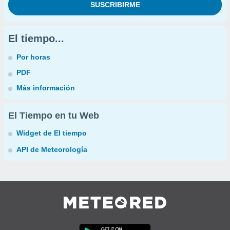
El tiempo...
Por horas
PDF
Más información
El Tiempo en tu Web
Widget de El tiempo
API de Meteorología