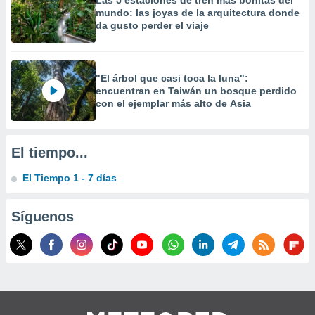
Las 5 estaciones de tren más bonitas del
precisa e
mundo: las joyas de la arquitectura donde
ión mediante
da gusto perder el viaje
, publicidad
dos,
"El árbol que casi toca la luna":
 publicidad
encuentran en Taiwán un bosque perdido
,
con el ejemplar más alto de Asia
ón de
 desarrollo
s.
El tiempo...
tros 1199
El Tiempo 1 - 7 días
ios
Síguenos