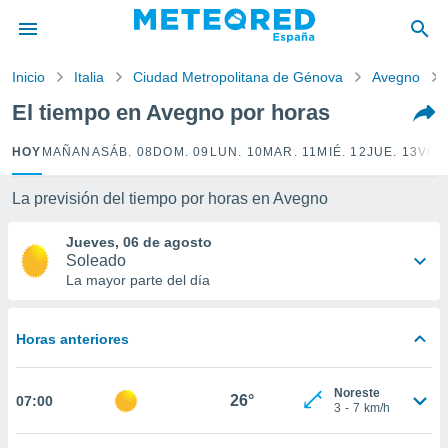
privacidad
o de
Inicio
Italia
Ciudad Metropolitana de Génova
Avegno
tiempo.com)
borado por
El tiempo en Avegno por horas
es para
ue la
HOY
MAÑANA
SÁB. 08
DOM. 09
LUN. 10
MAR. 11
MIÉ. 12
JUE. 13
VIE.
 que se
e calidad.
eder a este
La previsión del tiempo por horas en Avegno
ediante las
opciones:
Jueves, 06 de agosto
Soleado
ookies y
La mayor parte del día
e forma
Horas anteriores
d digital
ada, basada
mación
Noreste
ediante
26°
07:00
3
-
7
km/h
ecnologías
nos permite