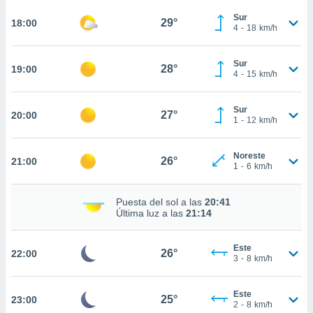
te
 de que
Sur
29°
18:00
4
-
18
km/h
talarán
e sean
para
Sur
28°
19:00
a
4
-
15
km/h
por el sitio
o se
Sur
cookies para
27°
20:00
1
-
12
km/h
nto ni para
licidad o
Noreste
26°
21:00
1
-
6
km/h
ado, aunque
sualizar
Puesta del sol a las
20:41
general no
Última luz a las
21:14
ada. Puedes
 instalación
y acceder a
Este
26°
22:00
io web a
3
-
8
km/h
ste abono
 botón
Este
.
25°
23:00
2
-
8
km/h