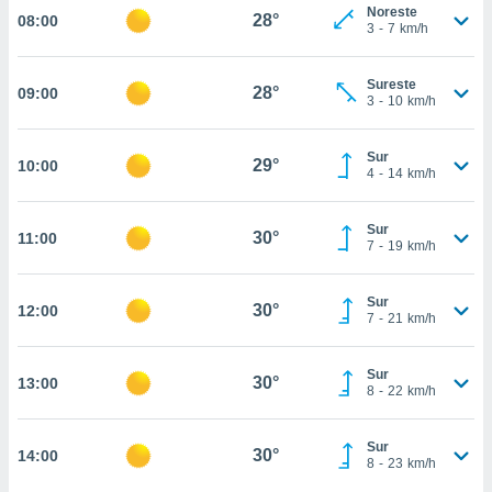
estra
Noreste
28°
08:00
ara seguir
3
-
7
km/h
e contenido
stándares
ACEPTAR
Sureste
sin coste.
28°
09:00
Y
3
-
10
km/h
CONTINUAR
 botón
continuar",
Sur
29°
10:00
der a la
CONFIGURACIÓN
4
-
14
km/h
ndo la
 de todas
, ya sean
Sur
30°
11:00
7
-
19
km/h
de nuestros
 nos
Sur
30°
12:00
 y análisis
7
-
21
km/h
tamiento en
b, así como
un perfil
Sur
30°
13:00
8
-
22
km/h
para
ublicidad y
Sur
30°
14:00
do en
8
-
23
km/h
 mismo.