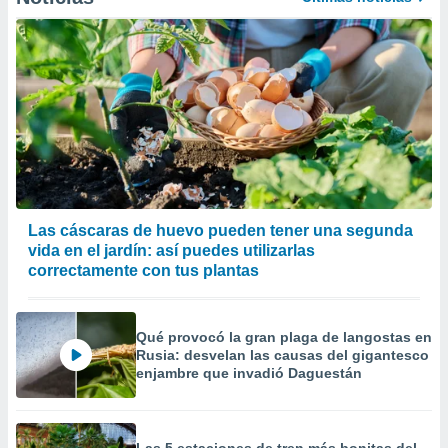
 la
da, crear un
personalizar
o, uso de
a la
e contenido
do, medir el
 de la
medir el
 del
 comprender
Las cáscaras de huevo pueden tener una segunda
 través de
vida en el jardín: así puedes utilizarlas
s o a través
correctamente con tus plantas
nación de
edentes de
fuentes,
y mejora de
Qué provocó la gran plaga de langostas en
os, uso de
Rusia: desvelan las causas del gigantesco
enjambre que invadió Daguestán
ados con el
 seleccionar
o.
calización