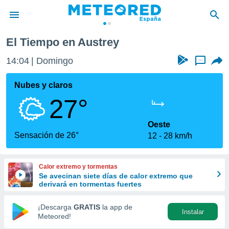
El Tiempo en Austrey
privacidad
14:04
Domingo
...
o de
tiempo.com)
borado por
Nubes y claros
es para
27°
ue la
 que se
e calidad.
Oeste
eder a este
Sensación de 26°
12
28 km/h
ediante las
opciones:
Calor extremo y tormentas
ookies y
Se avecinan siete días de calor extremo que
e forma
derivará en tormentas fuertes
d digital
¡Descarga
GRATIS
la app de
Instalar
ada, basada
Meteored!
mación