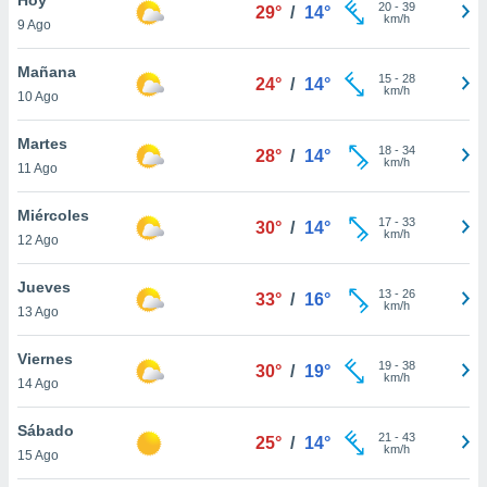
20
-
39
29°
/
14°
km/h
9 Ago
do en
 mismo.
sultar más
Mañana
15
-
28
24°
/
14°
 en nuestra
km/h
10 Ago
 Cookies
y
ualquier
Martes
18
-
34
28°
/
14°
km/h
11 Ago
ento
 botón
ación de
Miércoles
17
-
33
30°
/
14°
kies
km/h
12 Ago
 disponible
e nuestra
Jueves
13
-
26
.
33°
/
16°
km/h
13 Ago
IVAMENTE,
Viernes
19
-
38
30°
/
19°
km/h
14 Ago
as
 a cookies
Sábado
21
-
43
25°
/
14°
km/h
 no aceptar
15 Ago
ón de