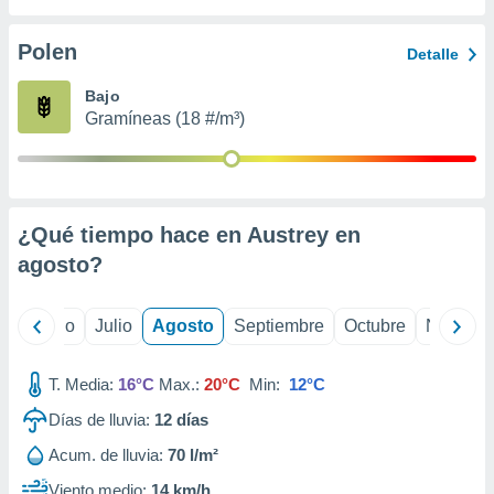
 seleccionar
o.
Polen
Detalle
calización
precisa e
Bajo
ión mediante
Gramíneas (18 #/m³)
, publicidad
dos,
 publicidad
,
¿Qué tiempo hace en Austrey en
ón de
agosto
?
 desarrollo
s.
tros 1199
yo
Junio
Julio
Agosto
Septiembre
Octubre
Noviemb
ios
T. Media:
16°C
Max.:
20°C
Min:
12°C
Días de lluvia:
12
días
Acum. de lluvia:
70 l/m²
Viento medio:
14 km/h