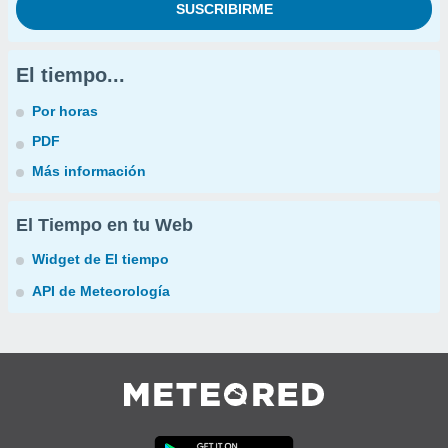
El tiempo...
Por horas
PDF
Más información
El Tiempo en tu Web
Widget de El tiempo
API de Meteorología