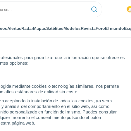
deos
Alertas
Radar
Mapas
Satélites
Modelos
Revista
Foro
El mundo
Esq
ofesionales para garantizar que la información que se ofrece es
entes opciones:
Halatte
ecogida mediante cookies o tecnologías similares, nos permite
on altos estándares de calidad sin coste.
n-Halatte
eb aceptando la instalación de todas las cookies, ya sean
 y análisis del comportamiento en el sitio web, así como
...
ntenido personalizado en función del mismo. Puedes consultar
alquier momento el consentimiento pulsando el botón
Por horas
uestra página web.
Cielos nubosos en las próximas
horas