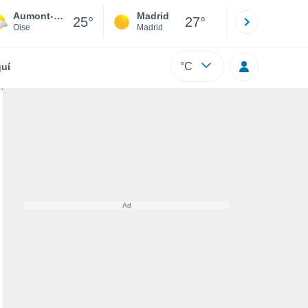
Aumont-en-Halatte
Madrid
Barcelona
25°
27°
Oise
Madrid
Barcelona
°C
uí