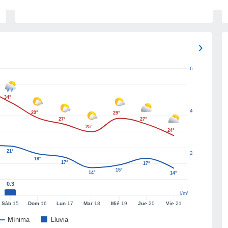
6
34°
4
29°
29°
27°
27°
25°
24°
21°
2
18°
17°
17°
15°
14°
14°
0.3
l/m²
Sáb
15
Dom
16
Lun
17
Mar
18
Mié
19
Jue
20
Vie
21
Mínima
Lluvia