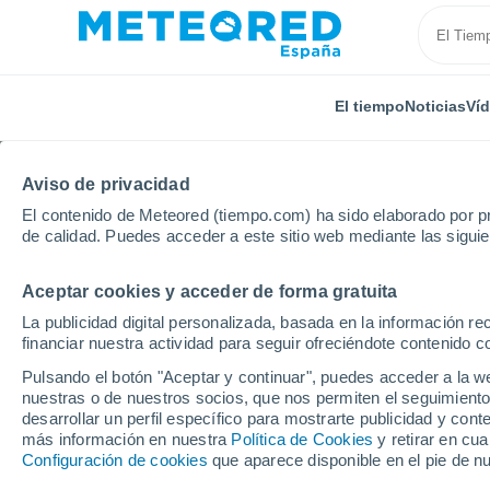
El tiempo
Noticias
Ví
Aviso de privacidad
El contenido de Meteored (tiempo.com) ha sido elaborado por pr
de calidad. Puedes acceder a este sitio web mediante las sigui
Aceptar cookies y acceder de forma gratuita
Inicio
Francia
Alta Francia
Oise
Aumont-en-
La publicidad digital personalizada, basada en la información r
financiar nuestra actividad para seguir ofreciéndote contenido c
El Tiempo en Aumont-e
Pulsando el botón "Aceptar y continuar", puedes acceder a la w
nuestras o de nuestros socios, que nos permiten el seguimiento
10:13
Domingo
desarrollar un perfil específico para mostrarte publicidad y co
más información en nuestra
Política de Cookies
y retirar en cu
Configuración de cookies
que aparece disponible en el pie de n
Nubes y claros