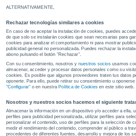
25°
ALTERNATIVAMENTE,
Rechazar tecnologías similares a cookies
Sureste
En caso de no aceptar la instalación de cookies, puedes acced
Sensación de 26°
4
-
13 km/
de que solo se instalarán cookies que sean necesarias para garan
cookies para analizar el comportamiento ni para mostrar publici
publicidad general no personalizada. Puedes rechazar la instala
abono pulsando el botón "Rechazar".
¿Lloverá en el eclipse?
Consulta el mapa de nubes y lluvia para el
Con su consentimiento, nosotros y
nuestros socios
usamos cooki
miércoles en España
almacenar, acceder y procesar datos personales como su visita e
cookies. Es posible que algunos proveedores traten tus datos pe
El Tiempo 1 - 7 días
Por horas
Actualidad
Mapa d
oponerte. Para ello, puede retirar su consentimiento u oponerse
"Configurar"
o en nuestra
Política de Cookies
en este sitio web.
Nosotros y nuestros socios hacemos el siguiente trata
Mañana
Martes
M
Hoy
Almacenar la información en un dispositivo y/o acceder a ella, 
10 Ago
11 Ago
9 Ago
perfiles para publicidad personalizada, utilizar perfiles para sele
personalizar el contenido, uso de perfiles para la selección de c
medir el rendimiento del contenido, comprender al público a tra
procedentes de diferentes fuentes, desarrollo y mejora de los se