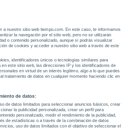
er a nuestro sitio web tiempo.com. En este caso, te informamos
h
tizar la navegación por el sitio web, pero no se utilizarán
dad o contenido personalizado, aunque sí podrás visualizar
ción de cookies y acceder a nuestro sitio web a través de este
es, identificadores únicos o tecnologías similares para
n este sitio web, las direcciones IP y los identificadores de
rsonales en virtud de un interés legítimo, algo a lo que puedes
e nubosidad
Radar de lluvia
Satélites
Modelos
 al tratamiento de datos en cualquier momento haciendo clic en
miento de datos:
iércoles
Jueves
Viernes
Sábado
uso de datos limitados para seleccionar anuncios básicos, crear
12 Ago
13 Ago
14 Ago
15 Ago
ccionar la publicidad personalizada, crear un perfil para
ontenido personalizado, medir el rendimiento de la publicidad,
vés de estadísticas o a través de la combinación de datos
rvicios, uso de datos limitados con el objetivo de seleccionar el
50%