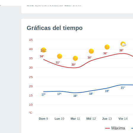
Luz diurna restante
11h 39m
Gráficas del tiempo
45
40
38°
36°
34°
34°
35
31°
30°
30
25
20
21°
19°
18°
17°
17°
15
16°
10
°C
Dom
9
Lun
10
Mar
11
Mié
12
Jue
13
Vie
14
Máxima