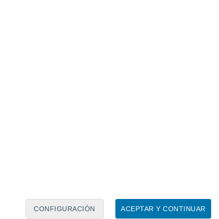
Calendario lunar
Lun
Mar
Mié
Jue
Vie
Sáb
Dom
9
10
11
12
13
14
15
16
17
18
19
20
21
22
CONFIGURACIÓN
ACEPTAR Y CONTINUAR