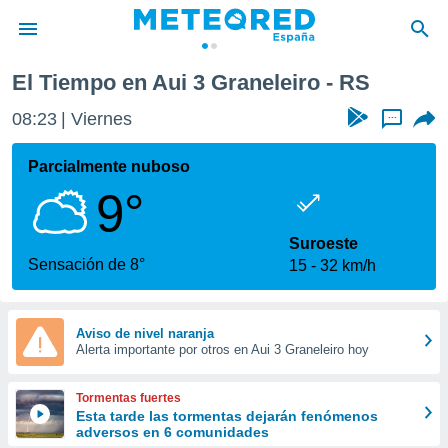
El Tiempo en Aui 3 Graneleiro - RS
privacidad
08:23
Viernes
...
o de
tiempo.com)
borado por
Parcialmente nuboso
es para
9°
ue la
 que se
e calidad.
Suroeste
eder a este
Sensación de 8°
15
32 km/h
ediante las
opciones:
ookies y
Aviso de nivel naranja
Alerta importante por otros en Aui 3 Graneleiro hoy
e forma
d digital
Tormentas fuertes
ada, basada
Esta tarde las tormentas dejarán fenómenos
adversos en 6 comunidades
mación