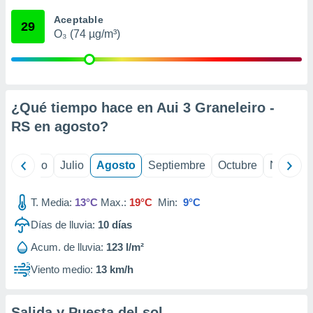
 seleccionar
o.
Aceptable
29
O₃ (74 µg/m³)
calización
precisa e
ión mediante
, publicidad
¿Qué tiempo hace en Aui 3 Graneleiro -
dos,
RS en
agosto
?
 publicidad
,
ón de
yo
Junio
Julio
Agosto
Septiembre
Octubre
Noviemb
 desarrollo
s.
T. Media:
13°C
Max.:
19°C
Min:
9°C
tros 1199
ios
Días de lluvia:
10
días
Acum. de lluvia:
123 l/m²
Viento medio:
13 km/h
Salida y Puesta del sol