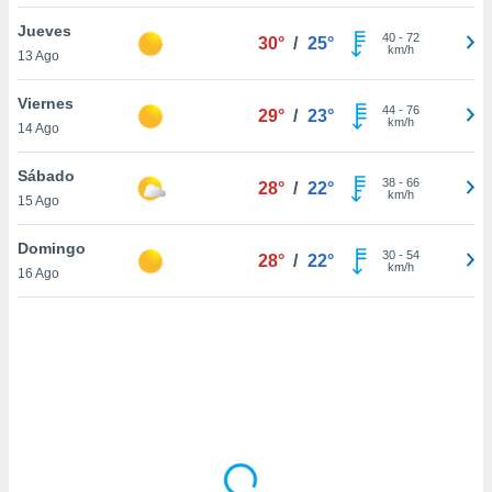
uedes
uestro sitio
Jueves
40
-
72
30°
/
25°
.com. En
km/h
13 Ago
te
 de que
Viernes
talarán
44
-
76
29°
/
23°
km/h
14 Ago
e sean
para
a
Sábado
38
-
66
28°
/
22°
por el sitio
km/h
15 Ago
o se
cookies para
Domingo
30
-
54
28°
/
22°
km/h
16 Ago
nto ni para
licidad o
ado, aunque
sualizar
general no
ada. Puedes
 instalación
y acceder a
io web a
ste abono