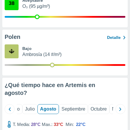
Aceptable
 seleccionar
38
o.
O₃ (95 µg/m³)
calización
precisa e
ión mediante
Polen
, publicidad
Detalle
dos,
Bajo
 publicidad
Ambrosía (14 #/m³)
,
ón de
 desarrollo
s.
¿Qué tiempo hace en Artemis en
tros 1199
ios
agosto
?
yo
Junio
Julio
Agosto
Septiembre
Octubre
Noviemb
T. Media:
28°C
Max.:
33°C
Min:
22°C