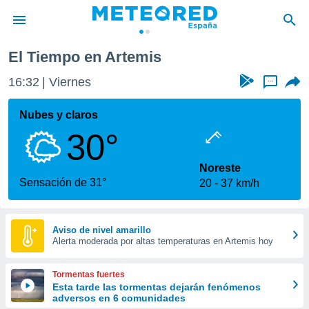
El Tiempo en Artemis
privacidad
16:32
Viernes
...
o de
tiempo.com)
borado por
Nubes y claros
es para
30°
ue la
 que se
e calidad.
Noreste
eder a este
Sensación de 31°
20
37 km/h
ediante las
opciones:
ookies y
Aviso de nivel amarillo
Alerta moderada por altas temperaturas en Artemis hoy
e forma
d digital
Tormentas fuertes
ada, basada
Esta tarde las tormentas dejarán fenómenos
adversos en 6 comunidades
mación