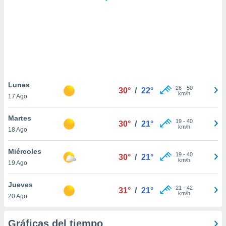
 botón
.
nto,
cios
kies,
ores únicos
Lunes
26
-
50
as similares
30°
/
22°
km/h
17 Ago
nar,
rocesar
Martes
onales como
19
-
40
30°
/
21°
km/h
 este sitio
18 Ago
recciones IP
ficadores de
Miércoles
19
-
40
30°
/
21°
 posible
km/h
19 Ago
s
 traten tus
Jueves
nales en
21
-
42
31°
/
21°
km/h
 interés
20 Ago
go a lo que
nerte. Para
Gráficas del tiempo
retirar su