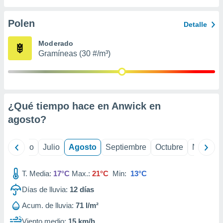
 seleccionar
o.
Polen
Detalle
calización
precisa e
Moderado
ión mediante
Gramíneas (30 #/m³)
, publicidad
dos,
 publicidad
,
¿Qué tiempo hace en Anwick en
ón de
agosto
?
 desarrollo
s.
tros 1199
yo
Junio
Julio
Agosto
Septiembre
Octubre
Noviemb
ios
T. Media:
17°C
Max.:
21°C
Min:
13°C
Días de lluvia:
12
días
Acum. de lluvia:
71 l/m²
Viento medio:
15 km/h