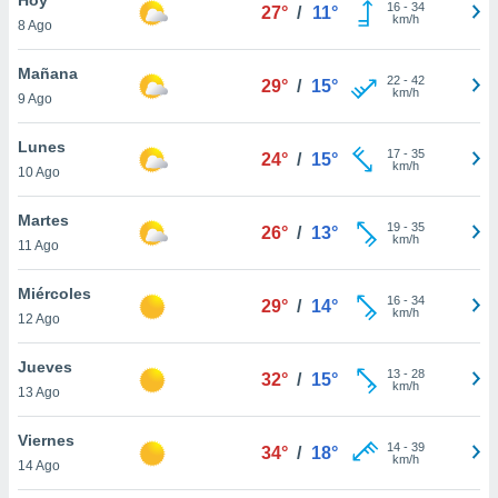
16
-
34
27°
/
11°
km/h
8 Ago
do en
 mismo.
sultar más
Mañana
22
-
42
29°
/
15°
 en nuestra
km/h
9 Ago
 Cookies
y
ualquier
Lunes
17
-
35
24°
/
15°
km/h
10 Ago
ento
 botón
ación de
Martes
19
-
35
26°
/
13°
kies
km/h
11 Ago
 disponible
e nuestra
Miércoles
16
-
34
.
29°
/
14°
km/h
12 Ago
IVAMENTE,
Jueves
13
-
28
32°
/
15°
km/h
13 Ago
as
 a cookies
Viernes
14
-
39
34°
/
18°
km/h
 no aceptar
14 Ago
ón de