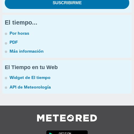
El tiempo...
Por horas
PDF
Más información
El Tiempo en tu Web
Widget de El tiempo
API de Meteorología