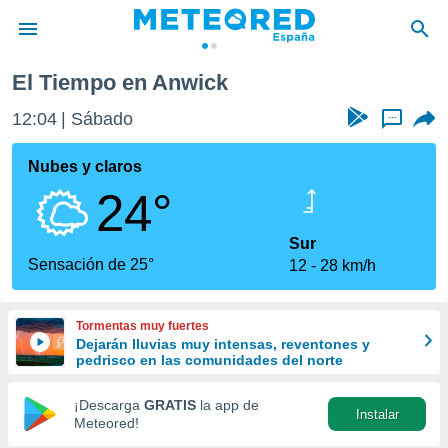
El Tiempo en Anwick
privacidad
12:04
Sábado
...
o de
tiempo.com)
borado por
Nubes y claros
es para
24°
ue la
 que se
e calidad.
Sur
eder a este
Sensación de 25°
12
28 km/h
ediante las
opciones:
Tormentas muy fuertes
ookies y
Dejarán lluvias muy intensas, reventones y
e forma
pedrisco en las comunidades del norte
d digital
¡Descarga
GRATIS
la app de
Instalar
ada, basada
Meteored!
mación