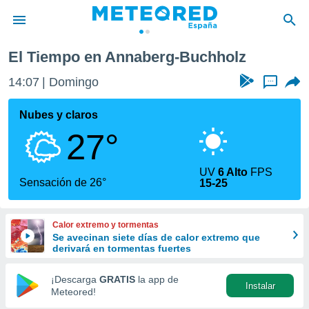
El Tiempo en Annaberg-Buchholz
privacidad
14:07
Domingo
...
o de
tiempo.com)
borado por
Nubes y claros
es para
27°
ue la
 que se
e calidad.
UV
6 Alto
FPS
eder a este
Sensación de 26°
15-25
ediante las
opciones:
Calor extremo y tormentas
ookies y
Se avecinan siete días de calor extremo que
e forma
derivará en tormentas fuertes
d digital
¡Descarga
GRATIS
la app de
Instalar
ada, basada
Meteored!
mación