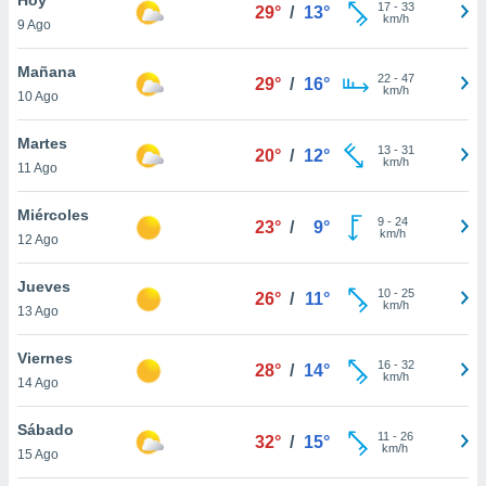
17
-
33
29°
/
13°
km/h
9 Ago
do en
 mismo.
sultar más
Mañana
22
-
47
29°
/
16°
 en nuestra
km/h
10 Ago
 Cookies
y
ualquier
Martes
13
-
31
20°
/
12°
km/h
11 Ago
ento
 botón
ación de
Miércoles
9
-
24
23°
/
9°
kies
km/h
12 Ago
 disponible
e nuestra
Jueves
10
-
25
.
26°
/
11°
km/h
13 Ago
IVAMENTE,
Viernes
16
-
32
28°
/
14°
km/h
14 Ago
as
 a cookies
Sábado
11
-
26
32°
/
15°
km/h
 no aceptar
15 Ago
ón de