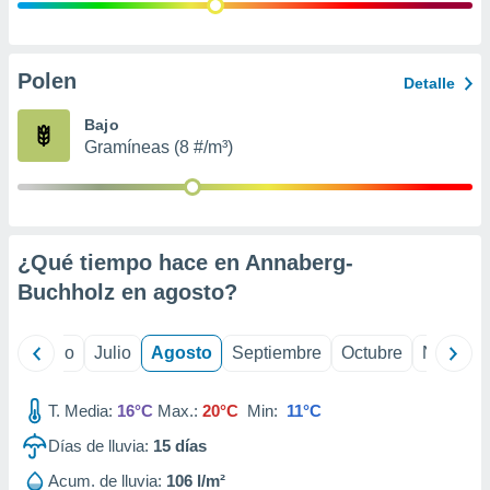
 seleccionar
o.
calización
precisa e
Polen
Detalle
ión mediante
Bajo
, publicidad
Gramíneas (8 #/m³)
dos,
 publicidad
,
ón de
¿Qué tiempo hace en Annaberg-
 desarrollo
s.
Buchholz en
agosto
?
tros 1199
ios
yo
Junio
Julio
Agosto
Septiembre
Octubre
Noviemb
T. Media:
16°C
Max.:
20°C
Min:
11°C
Días de lluvia:
15
días
Acum. de lluvia:
106 l/m²