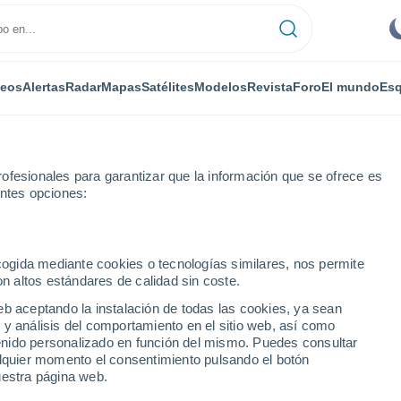
deos
Alertas
Radar
Mapas
Satélites
Modelos
Revista
Foro
El mundo
Esq
ofesionales para garantizar que la información que se ofrece es
entes opciones:
Por horas
ecogida mediante cookies o tecnologías similares, nos permite
on altos estándares de calidad sin coste.
g-Buchholz por horas
eb aceptando la instalación de todas las cookies, ya sean
 y análisis del comportamiento en el sitio web, así como
ntenido personalizado en función del mismo. Puedes consultar
alquier momento el consentimiento pulsando el botón
uestra página web.