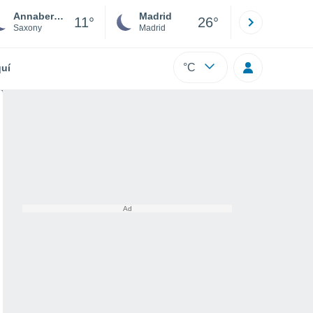
Annaberg-Buchholz
Madrid
Barcelona
11°
26°
Saxony
Madrid
Barcelona
°C
uí