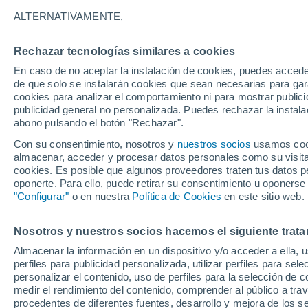
Gráfica del tiempo por horas en
ALTERNATIVAMENTE,
SÍMBOLO
TEMPERATURA
Rechazar tecnologías similares a cookies
En caso de no aceptar la instalación de cookies, puedes acced
00
03
06
09
12
15
18
21
00
03
06
09
de que solo se instalarán cookies que sean necesarias para garan
cookies para analizar el comportamiento ni para mostrar publici
publicidad general no personalizada. Puedes rechazar la instala
abono pulsando el botón "Rechazar".
Con su consentimiento, nosotros y
nuestros socios
usamos cooki
almacenar, acceder y procesar datos personales como su visita e
cookies. Es posible que algunos proveedores traten tus datos pe
23°
22°
oponerte. Para ello, puede retirar su consentimiento u oponerse
"Configurar"
o en nuestra
Política de Cookies
en este sitio web.
19°
19°
17°
15°
15°
Nosotros y nuestros socios hacemos el siguiente trata
14°
14°
Almacenar la información en un dispositivo y/o acceder a ella, 
11°
perfiles para publicidad personalizada, utilizar perfiles para sele
11°
personalizar el contenido, uso de perfiles para la selección de c
medir el rendimiento del contenido, comprender al público a tra
procedentes de diferentes fuentes, desarrollo y mejora de los se