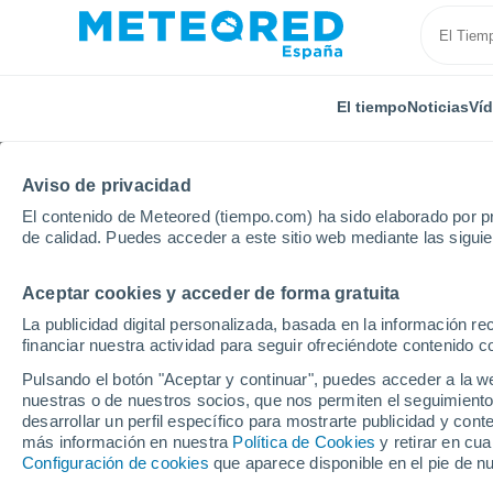
El tiempo
Noticias
Ví
Aviso de privacidad
El contenido de Meteored (tiempo.com) ha sido elaborado por pr
de calidad. Puedes acceder a este sitio web mediante las sigui
Aceptar cookies y acceder de forma gratuita
Inicio
Alemania
Sajonia
Annaberg-Buchholz
La publicidad digital personalizada, basada en la información r
financiar nuestra actividad para seguir ofreciéndote contenido c
El tiempo en Annaber
Pulsando el botón "Aceptar y continuar", puedes acceder a la w
nuestras o de nuestros socios, que nos permiten el seguimiento
desarrollar un perfil específico para mostrarte publicidad y co
El Tiempo 1 - 7 días
Por horas
más información en nuestra
Política de Cookies
y retirar en cu
Configuración de cookies
que aparece disponible en el pie de n