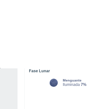
LUNES, 10 DE AGOSTO
La mayor parte del día
Nubes y claros
Salida del sol a las
05:48
Puesta del sol a las
20:37
Primera luz a las
05:10
Última luz a las
21:14
Fase Lunar
Menguante
Iluminada
7%