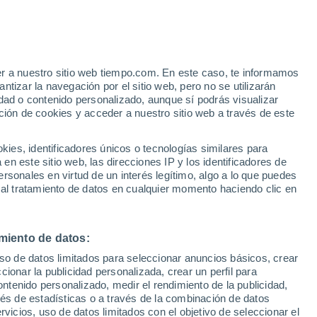
 Annaberg-Buchholz
VIENTO
PRECIPITACIÓN
er a nuestro sitio web tiempo.com. En este caso, te informamos
12
15
18
21
00
03
06
09
12
15
18
21
00
tizar la navegación por el sitio web, pero no se utilizarán
dad o contenido personalizado, aunque sí podrás visualizar
ción de cookies y acceder a nuestro sitio web a través de este
28°
28°
es, identificadores únicos o tecnologías similares para
27°
27°
27°
n este sitio web, las direcciones IP y los identificadores de
25°
24°
24°
rsonales en virtud de un interés legítimo, algo a lo que puedes
 al tratamiento de datos en cualquier momento haciendo clic en
21°
21°
19°
18°
18°
miento de datos:
uso de datos limitados para seleccionar anuncios básicos, crear
ccionar la publicidad personalizada, crear un perfil para
ontenido personalizado, medir el rendimiento de la publicidad,
vés de estadísticas o a través de la combinación de datos
rvicios, uso de datos limitados con el objetivo de seleccionar el