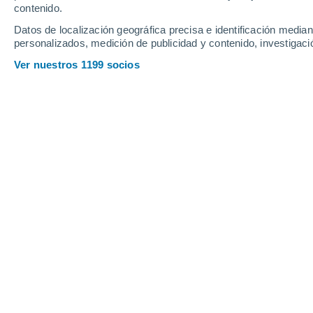
Sábado
8
Domingo
9
contenido.
Datos de localización geográfica precisa e identificación mediant
personalizados, medición de publicidad y contenido, investigació
Ver nuestros 1199 socios
La previsión del tiempo por horas 
SÁBADO, 08 DE AGOSTO
La mayor parte del día
Soleado
Salida del sol a las
05:45
Puesta del sol a las
20:40
Primera luz a las
05:07
Última luz a las
21:18
Fase Lunar