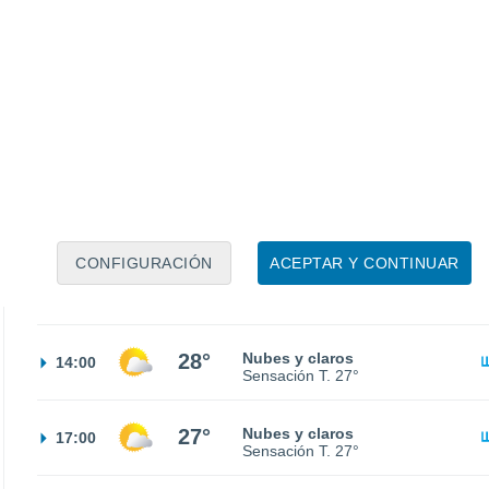
19°
Parcialmente nuboso
02:00
Sensación T.
19°
18°
Nubes y claros
05:00
Sensación T.
18°
21°
Soleado
08:00
Sensación T.
21°
CONFIGURACIÓN
ACEPTAR Y CONTINUAR
27°
Nubes y claros
11:00
Sensación T.
27°
28°
Nubes y claros
14:00
Sensación T.
27°
27°
Nubes y claros
17:00
Sensación T.
27°