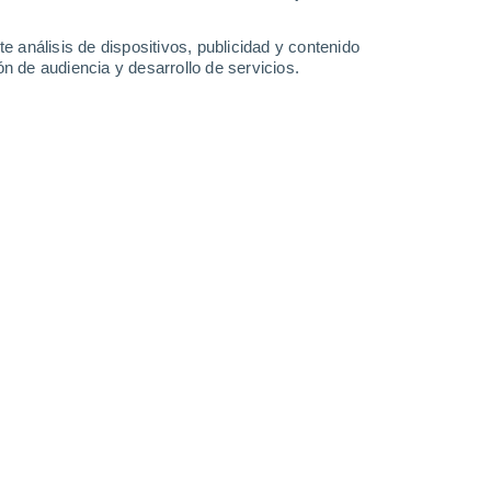
Lunes
10
e análisis de dispositivos, publicidad y contenido
n de audiencia y desarrollo de servicios.
en Annaberg-Buchholz
11°
Nubes y claros
02:00
Sensación T.
11°
11°
Cielo despejado
05:00
Sensación T.
11°
14°
Soleado
08:00
Sensación T.
14°
19°
Soleado
11:00
Sensación T.
19°