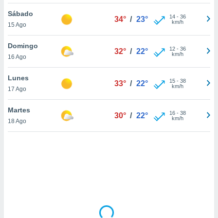
uedes
uestro sitio
Sábado
14
-
36
34°
/
23°
.com. En
km/h
15 Ago
te
 de que
Domingo
talarán
12
-
36
32°
/
22°
km/h
16 Ago
e sean
para
a
Lunes
15
-
38
33°
/
22°
por el sitio
km/h
17 Ago
o se
cookies para
Martes
16
-
38
30°
/
22°
km/h
18 Ago
nto ni para
licidad o
ado, aunque
sualizar
general no
ada. Puedes
 instalación
y acceder a
io web a
ste abono