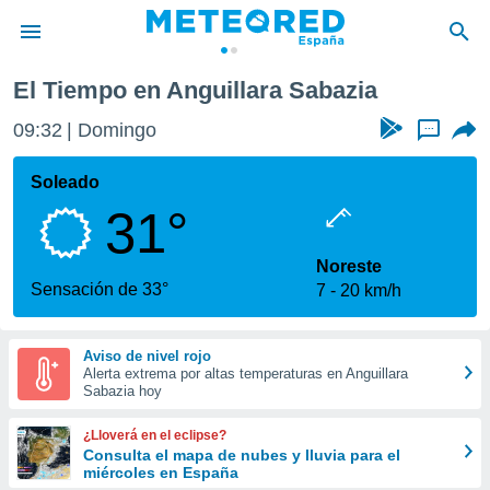
zia
El Tiempo en Anguillara Sabazia
privacidad
09:32
Domingo
...
o de
tiempo.com)
borado por
Soleado
es para
31°
ue la
 que se
e calidad.
Noreste
eder a este
Sensación de 33°
7
20 km/h
ediante las
opciones:
Aviso de nivel rojo
ookies y
Alerta extrema por altas temperaturas en Anguillara
e forma
Sabazia hoy
d digital
¿Lloverá en el eclipse?
ada, basada
Consulta el mapa de nubes y lluvia para el
miércoles en España
mación