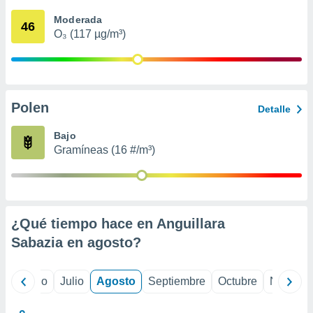
 seleccionar
o.
Moderada
46
O₃ (117 µg/m³)
calización
precisa e
ión mediante
, publicidad
Polen
Detalle
dos,
 publicidad
Bajo
,
Gramíneas (16 #/m³)
ón de
 desarrollo
s.
tros 1199
ios
¿Qué tiempo hace en Anguillara
Sabazia en
agosto
?
yo
Junio
Julio
Agosto
Septiembre
Octubre
Noviemb