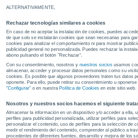
25°
ALTERNATIVAMENTE,
Rechazar tecnologías similares a cookies
Suroeste
En caso de no aceptar la instalación de cookies, puedes acced
Sensación de 26°
1
-
11 km/h
de que solo se instalarán cookies que sean necesarias para garan
cookies para analizar el comportamiento ni para mostrar publici
publicidad general no personalizada. Puedes rechazar la instala
abono pulsando el botón "Rechazar".
Llega una vaguada
Este fin de semana dejará tormentas con lluv
Con su consentimiento, nosotros y
nuestros socios
usamos cooki
fuertes y granizo en España
almacenar, acceder y procesar datos personales como su visita e
cookies. Es posible que algunos proveedores traten tus datos pe
El Tiempo 1 - 7 días
Por horas
Actualidad
Mapa de
oponerte. Para ello, puede retirar su consentimiento u oponerse
"Configurar"
o en nuestra
Política de Cookies
en este sitio web.
Nosotros y nuestros socios hacemos el siguiente trata
Mañana
Lunes
Hoy
Almacenar la información en un dispositivo y/o acceder a ella, 
9 Ago
10 Ago
8 Ago
perfiles para publicidad personalizada, utilizar perfiles para sele
personalizar el contenido, uso de perfiles para la selección de c
medir el rendimiento del contenido, comprender al público a tra
procedentes de diferentes fuentes, desarrollo y mejora de los se
60%