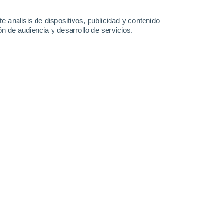
34°
/
18°
34°
/
18°
33°
/
19°
32°
/
20°
e análisis de dispositivos, publicidad y contenido
n de audiencia y desarrollo de servicios.
-
35
km/h
11
-
32
km/h
11
-
33
km/h
12
-
34
km/h
, 8 de agosto
Suroeste
2 Bajo
1
-
11 km/h
FPS:
no
Este
3 Medio
2
-
14 km/h
FPS:
6-10
Noreste
5 Medio
4
-
18 km/h
FPS:
6-10
Norte
7 Alto
7
-
23 km/h
FPS:
15-25