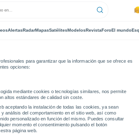
deos
Alertas
Radar
Mapas
Satélites
Modelos
Revista
Foro
El mundo
Esq
ofesionales para garantizar que la información que se ofrece es
entes opciones:
ecogida mediante cookies o tecnologías similares, nos permite
on altos estándares de calidad sin coste.
ta-Etxano
eb aceptando la instalación de todas las cookies, ya sean
 y análisis del comportamiento en el sitio web, así como
...
ntenido personalizado en función del mismo. Puedes consultar
alquier momento el consentimiento pulsando el botón
Por horas
uestra página web.
Se espera calima en las
próximas horas