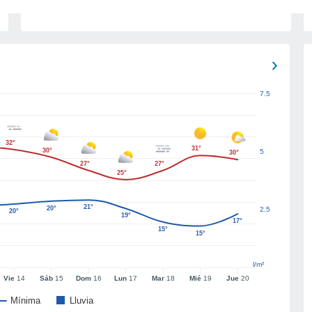
7.5
32°
31°
30°
5
30°
27°
27°
25°
21°
20°
2.5
20°
19°
17°
15°
15°
l/m²
Vie
14
Sáb
15
Dom
16
Lun
17
Mar
18
Mié
19
Jue
20
Mínima
Lluvia