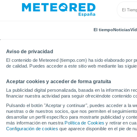
El tiempo
Noticias
Ví
Aviso de privacidad
El contenido de Meteored (tiempo.com) ha sido elaborado por pr
de calidad. Puedes acceder a este sitio web mediante las sigui
Aceptar cookies y acceder de forma gratuita
Inicio
País Vasco
Vizcaya
Amorebieta-Etxano
La publicidad digital personalizada, basada en la información r
financiar nuestra actividad para seguir ofreciéndote contenido c
El Tiempo en Amorebie
Pulsando el botón "Aceptar y continuar", puedes acceder a la w
nuestras o de nuestros socios, que nos permiten el seguimiento
10:23
Sábado
desarrollar un perfil específico para mostrarte publicidad y co
más información en nuestra
Política de Cookies
y retirar en cu
Configuración de cookies
que aparece disponible en el pie de n
Calima