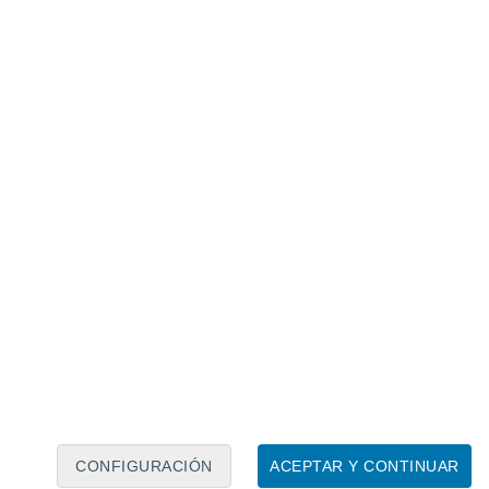
Calendario lunar
Lun
Mar
Mié
Jue
Vie
Sáb
Dom
8
9
10
11
12
13
14
15
16
17
18
19
20
21
CONFIGURACIÓN
ACEPTAR Y CONTINUAR