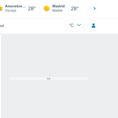
Amorebieta-Etxano
Madrid
Barcelona
28°
28°
Vizcaya
Madrid
Barcelona
°C
uí