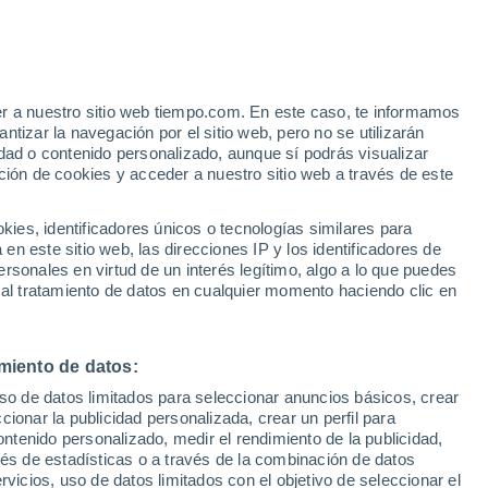
Aviso de nivel naranja
Alerta importante por tormenta en
Amorebieta-Etxano hoy
er a nuestro sitio web tiempo.com. En este caso, te informamos
tizar la navegación por el sitio web, pero no se utilizarán
dad o contenido personalizado, aunque sí podrás visualizar
ción de cookies y acceder a nuestro sitio web a través de este
ias
es, identificadores únicos o tecnologías similares para
n este sitio web, las direcciones IP y los identificadores de
rsonales en virtud de un interés legítimo, algo a lo que puedes
 lluvia
Radar de lluvia
Satélites
Modelos
 al tratamiento de datos en cualquier momento haciendo clic en
miento de datos:
Martes
Miércoles
Jueves
Viernes
uso de datos limitados para seleccionar anuncios básicos, crear
11 Ago
12 Ago
13 Ago
14 Ago
ccionar la publicidad personalizada, crear un perfil para
ontenido personalizado, medir el rendimiento de la publicidad,
vés de estadísticas o a través de la combinación de datos
rvicios, uso de datos limitados con el objetivo de seleccionar el