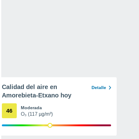
Calidad del aire en
Detalle
Amorebieta-Etxano hoy
Moderada
46
O₃ (117 µg/m³)