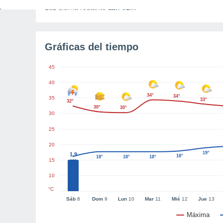
Luz diurna restante
11h 32m
Gráficas del tiempo
45
40
34°
34°
35
33°
32°
30°
30°
30
25
20
19°
1.9
18°
18°
18°
18°
15
16°
10
°C
Sáb
8
Dom
9
Lun
10
Mar
11
Mié
12
Jue
13
Máxima