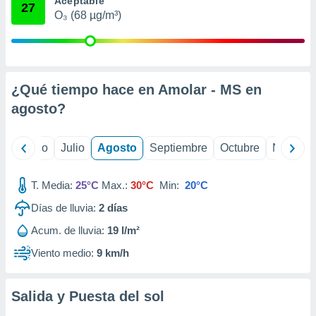
Aceptable
 seleccionar
27
o.
O₃ (68 µg/m³)
calización
precisa e
ión mediante
¿Qué tiempo hace en Amolar - MS en
, publicidad
agosto
?
dos,
 publicidad
,
yo
Junio
Julio
Agosto
Septiembre
Octubre
Noviemb
ón de
 desarrollo
s.
T. Media:
25°C
Max.:
30°C
Min:
20°C
tros 1199
Días de lluvia:
2
días
ios
Acum. de lluvia:
19 l/m²
Viento medio:
9 km/h
Salida y Puesta del sol