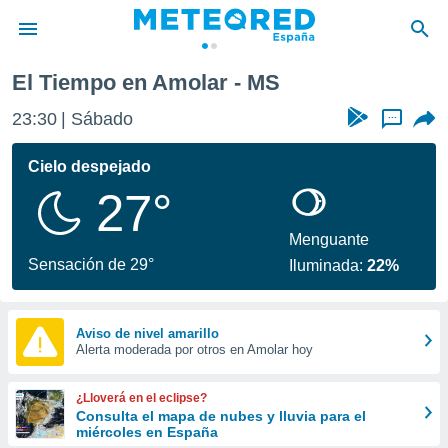
El Tiempo en Amolar - MS
privacidad
23:30
Sábado
...
o de
tiempo.com)
borado por
Cielo despejado
es para
27°
ue la
 que se
e calidad.
Menguante
eder a este
Sensación de 29°
Iluminada:
22%
ediante las
opciones:
ookies y
Aviso de nivel amarillo
Alerta moderada por otros en Amolar hoy
e forma
d digital
¿Lloverá en el eclipse?
ada, basada
Consulta el mapa de nubes y lluvia para el
miércoles en España
mación