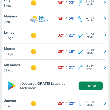
24
-
54
34°
/
23°
km/h
8 Ago
do en
 mismo.
sultar más
Mañana
50%
17
-
43
34°
/
25°
 en nuestra
0.2 l/m²
km/h
9 Ago
 Cookies
y
ualquier
Lunes
20
-
43
32°
/
21°
km/h
10 Ago
ento
 botón
ación de
Martes
18
-
40
29°
/
18°
kies
km/h
11 Ago
 disponible
e nuestra
Miércoles
11
-
27
.
33°
/
21°
km/h
12 Ago
IVAMENTE,
¡Descarga
GRATIS
la app de
Instalar
Meteored!
as
 a cookies
Jueves
 no aceptar
15
-
36
35°
/
22°
km/h
13 Ago
ón de