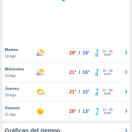
 botón
.
nto,
cios
kies,
ores únicos
Martes
24
-
54
as similares
29°
/
19°
km/h
18 Ago
nar,
rocesar
Miércoles
onales como
25
-
58
21°
/
16°
km/h
 este sitio
19 Ago
recciones IP
ficadores de
Jueves
21
-
48
21°
/
15°
 posible
km/h
20 Ago
s
 traten tus
Viernes
nales en
12
-
28
26°
/
13°
km/h
 interés
21 Ago
go a lo que
nerte. Para
Gráficas del tiempo
retirar su