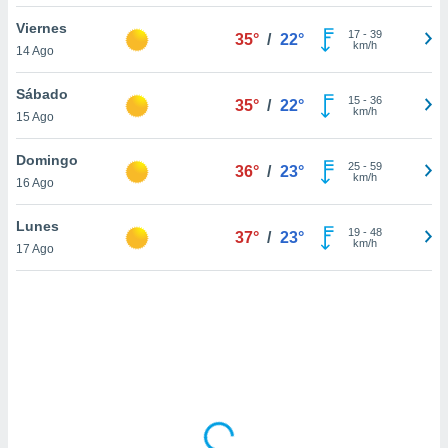
uedes
uestro sitio
Viernes
17
-
39
35°
/
22°
.com. En
km/h
14 Ago
te
 de que
Sábado
talarán
15
-
36
35°
/
22°
km/h
15 Ago
e sean
para
a
Domingo
25
-
59
36°
/
23°
por el sitio
km/h
16 Ago
o se
cookies para
Lunes
19
-
48
37°
/
23°
km/h
17 Ago
nto ni para
licidad o
ado, aunque
sualizar
general no
ada. Puedes
 instalación
y acceder a
io web a
ste abono