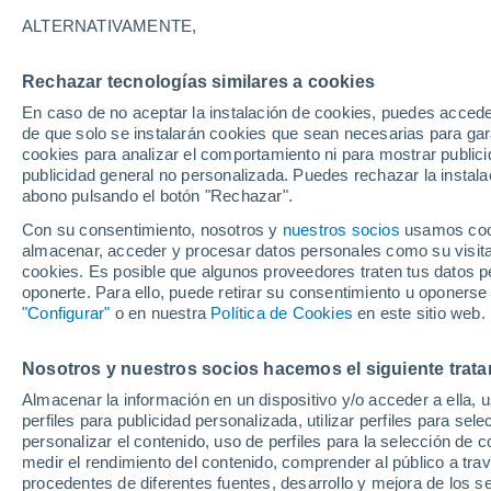
24°
ALTERNATIVAMENTE,
Rechazar tecnologías similares a cookies
Menguant
En caso de no aceptar la instalación de cookies, puedes acced
Iluminada
Sensación de 24°
de que solo se instalarán cookies que sean necesarias para garan
cookies para analizar el comportamiento ni para mostrar publici
publicidad general no personalizada. Puedes rechazar la instala
abono pulsando el botón "Rechazar".
Predicción
A partir de las 15 horas crecerán tormentas q
Con su consentimiento, nosotros y
nuestros socios
usamos cooki
dejarán lluvias muy fuertes, granizo y revent
almacenar, acceder y procesar datos personales como su visita e
en el este peninsular
cookies. Es posible que algunos proveedores traten tus datos pe
El Tiempo 1 - 7 días
Por horas
Actualidad
Mapa de
oponerte. Para ello, puede retirar su consentimiento u oponerse
"Configurar"
o en nuestra
Política de Cookies
en este sitio web.
Nosotros y nuestros socios hacemos el siguiente trata
Mañana
Sábado
D
Hoy
Almacenar la información en un dispositivo y/o acceder a ella, 
7 Ago
8 Ago
6 Ago
perfiles para publicidad personalizada, utilizar perfiles para sele
personalizar el contenido, uso de perfiles para la selección de c
medir el rendimiento del contenido, comprender al público a tra
procedentes de diferentes fuentes, desarrollo y mejora de los se