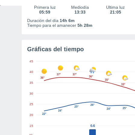
Primera luz
Mediodía
Última luz
05:59
13:33
21:05
Duración del día
14h 6m
Tiempo para el amanecer
5h 28m
Gráficas del tiempo
45
40
37°
37°
36°
36°
35°
35
33°
30
25
26°
25°
25°
24°
24°
22°
20
0.6
15