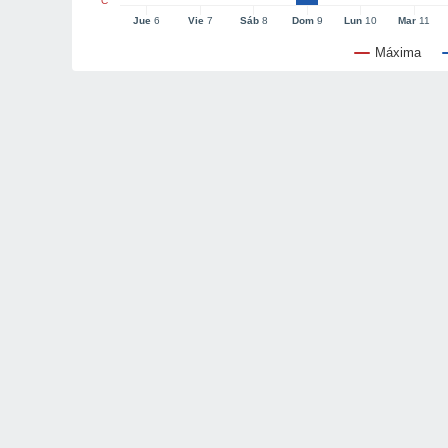
°C
Jue
6
Vie
7
Sáb
8
Dom
9
Lun
10
Mar
11
Máxima