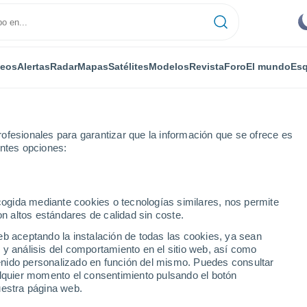
deos
Alertas
Radar
Mapas
Satélites
Modelos
Revista
Foro
El mundo
Esq
ofesionales para garantizar que la información que se ofrece es
entes opciones:
 Fork
ecogida mediante cookies o tecnologías similares, nos permite
on altos estándares de calidad sin coste.
 Fork - UT
eb aceptando la instalación de todas las cookies, ya sean
 y análisis del comportamiento en el sitio web, así como
...
ntenido personalizado en función del mismo. Puedes consultar
alquier momento el consentimiento pulsando el botón
Por horas
uestra página web.
Cielos despejados en las
próximas horas