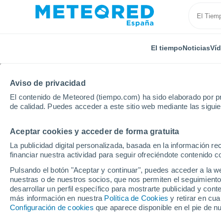
El tiempo
Noticias
Ví
Aviso de privacidad
El contenido de Meteored (tiempo.com) ha sido elaborado por pr
de calidad. Puedes acceder a este sitio web mediante las sigui
Aceptar cookies y acceder de forma gratuita
Inicio
Estados Unidos
Estado de Utah
American
La publicidad digital personalizada, basada en la información r
financiar nuestra actividad para seguir ofreciéndote contenido c
El Tiempo en American
Pulsando el botón "Aceptar y continuar", puedes acceder a la w
nuestras o de nuestros socios, que nos permiten el seguimiento
00:31
Jueves
desarrollar un perfil específico para mostrarte publicidad y co
más información en nuestra
Política de Cookies
y retirar en cu
Configuración de cookies
que aparece disponible en el pie de n
Cielo despejado