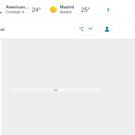
American Fork
Madrid
Barcelona
24°
25°
Condado de Utah
Madrid
Barcelona
°C
uí