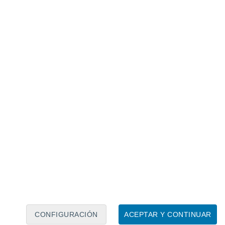
Calendario lunar
Lun
Mar
Mié
Jue
Vie
Sáb
Dom
6
7
8
9
10
11
12
13
14
15
16
CONFIGURACIÓN
ACEPTAR Y CONTINUAR