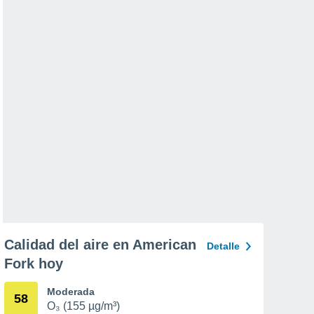
Calidad del aire en American
Detalle
Fork hoy
Moderada
58
O₃ (155 µg/m³)