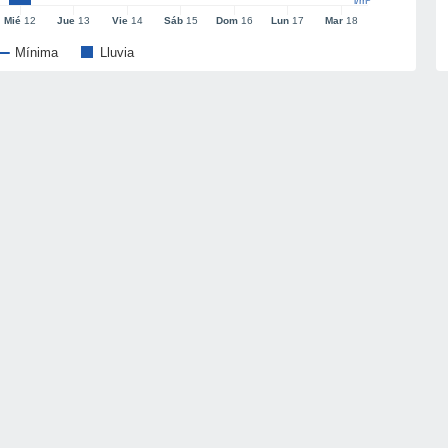
l/m²
Mié
12
Jue
13
Vie
14
Sáb
15
Dom
16
Lun
17
Mar
18
Mínima
Lluvia