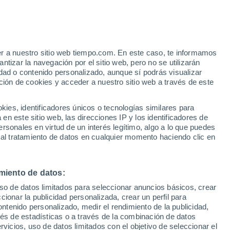
Aviso de nivel amarillo
Alerta moderada por altas
temperaturas en American Fork hoy
e
er a nuestro sitio web tiempo.com. En este caso, te informamos
:
43%
tizar la navegación por el sitio web, pero no se utilizarán
dad o contenido personalizado, aunque sí podrás visualizar
ción de cookies y acceder a nuestro sitio web a través de este
ue
es, identificadores únicos o tecnologías similares para
ones
n este sitio web, las direcciones IP y los identificadores de
rsonales en virtud de un interés legítimo, algo a lo que puedes
 temperatura
Radar de lluvia
Satélites
Modelos
 al tratamiento de datos en cualquier momento haciendo clic en
miento de datos:
omingo
Lunes
Martes
Miércoles
uso de datos limitados para seleccionar anuncios básicos, crear
9 Ago
10 Ago
11 Ago
12 Ago
ccionar la publicidad personalizada, crear un perfil para
ontenido personalizado, medir el rendimiento de la publicidad,
vés de estadísticas o a través de la combinación de datos
rvicios, uso de datos limitados con el objetivo de seleccionar el
30%
50%