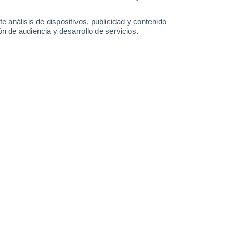
0.6 l/m²
0.3 l/m²
36°
/
26°
35°
/
24°
33°
/
25°
31°
/
22°
e análisis de dispositivos, publicidad y contenido
n de audiencia y desarrollo de servicios.
-
37
km/h
8
-
35
km/h
9
-
40
km/h
19
-
50
km/h
, 6 de agosto
Este
0 Bajo
2
-
11 km/h
FPS:
no
Este
0 Bajo
2
-
9 km/h
FPS:
no
Este
0 Bajo
2
-
7 km/h
FPS:
no
Este
0 Bajo
2
-
7 km/h
FPS:
no