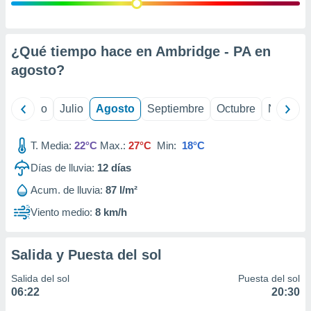
 seleccionar
o.
calización
precisa e
¿Qué tiempo hace en Ambridge - PA en
ión mediante
agosto
?
, publicidad
yo
Junio
Julio
Agosto
Septiembre
Octubre
Noviemb
dos,
 publicidad
,
T. Media:
22°C
Max.:
27°C
Min:
18°C
ón de
Días de lluvia:
12
días
 desarrollo
s.
Acum. de lluvia:
87 l/m²
tros 1199
Viento medio:
8 km/h
ios
Salida y Puesta del sol
Salida del sol
Puesta del sol
06:22
20:30