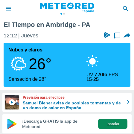
El Tiempo en Ambridge - PA
privacidad
12:12
Jueves
...
o de
tiempo.com)
borado por
Nubes y claros
es para
26°
ue la
 que se
e calidad.
UV
7 Alto
FPS
eder a este
Sensación de 28°
15-25
ediante las
opciones:
Previsión para el eclipse
ookies y
Samuel Biener avisa de posibles tormentas y de
e forma
un domo de calor en España
d digital
¡Descarga
GRATIS
la app de
Instalar
ada, basada
Meteored!
mación