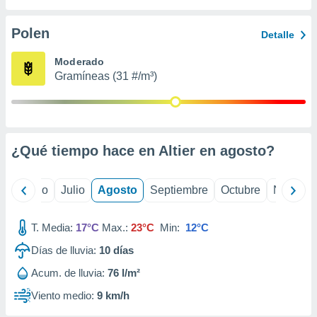
 seleccionar
o.
Polen
Detalle
calización
precisa e
Moderado
ión mediante
Gramíneas (31 #/m³)
, publicidad
dos,
 publicidad
,
¿Qué tiempo hace en Altier en
agosto
?
ón de
 desarrollo
s.
yo
Junio
Julio
Agosto
Septiembre
Octubre
Noviemb
tros 1199
ios
T. Media:
17°C
Max.:
23°C
Min:
12°C
Días de lluvia:
10
días
Acum. de lluvia:
76 l/m²
Viento medio:
9 km/h