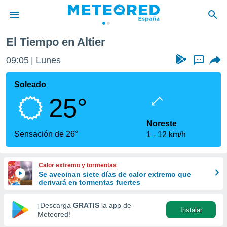
El Tiempo en Altier
privacidad
09:05
Lunes
...
o de
tiempo.com)
borado por
Soleado
es para
25°
ue la
 que se
e calidad.
Noreste
eder a este
Sensación de 26°
1
12 km/h
ediante las
opciones:
Calor extremo y tormentas
ookies y
Se avecinan siete días de calor extremo que
e forma
derivará en tormentas fuertes
d digital
¡Descarga
GRATIS
la app de
Instalar
ada, basada
Meteored!
mación