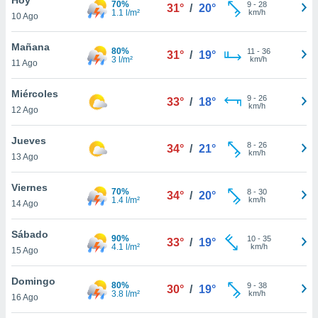
70%
9
-
28
31°
/
20°
1.1 l/m²
km/h
10 Ago
do en
 mismo.
sultar más
Mañana
80%
11
-
36
31°
/
19°
 en nuestra
3 l/m²
km/h
11 Ago
 Cookies
y
ualquier
Miércoles
9
-
26
33°
/
18°
km/h
12 Ago
ento
 botón
ación de
Jueves
8
-
26
34°
/
21°
kies
km/h
13 Ago
 disponible
e nuestra
Viernes
70%
8
-
30
.
34°
/
20°
1.4 l/m²
km/h
14 Ago
IVAMENTE,
Sábado
90%
10
-
35
33°
/
19°
4.1 l/m²
km/h
15 Ago
as
 a cookies
Domingo
80%
9
-
38
30°
/
19°
3.8 l/m²
km/h
 no aceptar
16 Ago
ón de