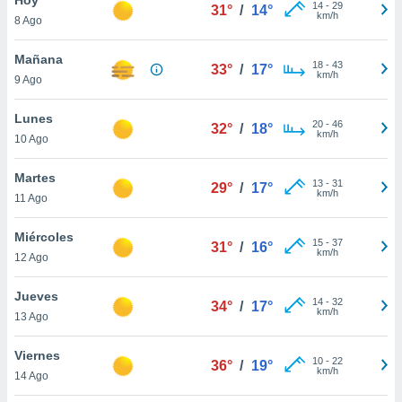
14
-
29
31°
/
14°
km/h
8 Ago
do en
 mismo.
sultar más
Mañana
18
-
43
33°
/
17°
 en nuestra
km/h
9 Ago
 Cookies
y
ualquier
Lunes
20
-
46
32°
/
18°
km/h
10 Ago
ento
 botón
ación de
Martes
13
-
31
29°
/
17°
kies
km/h
11 Ago
 disponible
e nuestra
Miércoles
15
-
37
.
31°
/
16°
km/h
12 Ago
IVAMENTE,
Jueves
14
-
32
34°
/
17°
km/h
13 Ago
as
 a cookies
Viernes
10
-
22
36°
/
19°
km/h
 no aceptar
14 Ago
ón de