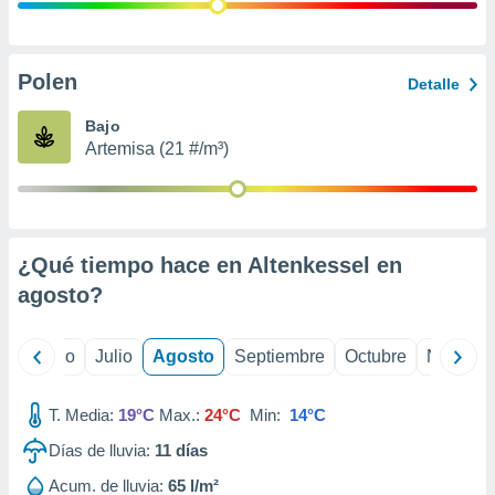
 seleccionar
o.
calización
precisa e
Polen
Detalle
ión mediante
Bajo
, publicidad
Artemisa (21 #/m³)
dos,
 publicidad
,
ón de
¿Qué tiempo hace en Altenkessel en
 desarrollo
s.
agosto
?
tros 1199
ios
yo
Junio
Julio
Agosto
Septiembre
Octubre
Noviemb
T. Media:
19°C
Max.:
24°C
Min:
14°C
Días de lluvia:
11
días
Acum. de lluvia:
65 l/m²