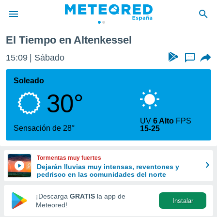
El Tiempo en Altenkessel
privacidad
15:09
Sábado
...
o de
tiempo.com)
borado por
Soleado
es para
30°
ue la
 que se
e calidad.
UV
6 Alto
FPS
eder a este
Sensación de 28°
15-25
ediante las
opciones:
Tormentas muy fuertes
ookies y
Dejarán lluvias muy intensas, reventones y
e forma
pedrisco en las comunidades del norte
d digital
¡Descarga
GRATIS
la app de
Instalar
ada, basada
Meteored!
mación