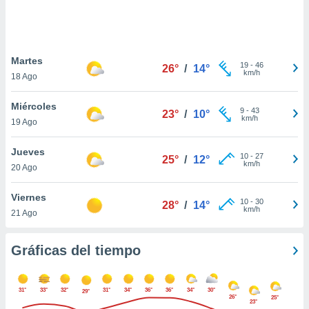
 botón
.
nto,
Martes
19
-
46
26°
/
14°
km/h
18 Ago
cios
kies,
Miércoles
ores únicos
9
-
43
23°
/
10°
km/h
19 Ago
as similares
nar,
rocesar
Jueves
10
-
27
25°
/
12°
onales como
km/h
20 Ago
 este sitio
recciones IP
Viernes
ficadores de
10
-
30
28°
/
14°
km/h
21 Ago
 posible
s
 traten tus
Gráficas del tiempo
nales en
 interés
go a lo que
31°
33°
32°
31°
34°
36°
36°
34°
30°
nerte. Para
29°
26°
25°
23°
retirar su