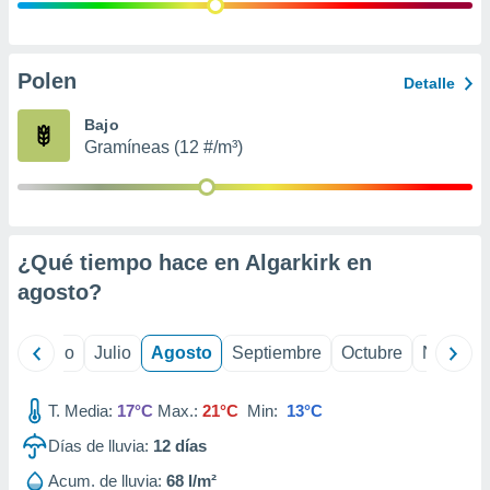
 seleccionar
o.
calización
precisa e
Polen
Detalle
ión mediante
Bajo
, publicidad
Gramíneas (12 #/m³)
dos,
 publicidad
,
ón de
¿Qué tiempo hace en Algarkirk en
 desarrollo
s.
agosto
?
tros 1199
ios
yo
Junio
Julio
Agosto
Septiembre
Octubre
Noviemb
T. Media:
17°C
Max.:
21°C
Min:
13°C
Días de lluvia:
12
días
Acum. de lluvia:
68 l/m²