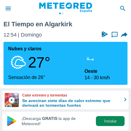
El Tiempo en Algarkirk
privacidad
12:54
Domingo
...
o de
tiempo.com)
borado por
Nubes y claros
es para
27°
ue la
 que se
e calidad.
Oeste
eder a este
Sensación de 26°
14
30 km/h
ediante las
opciones:
Calor extremo y tormentas
ookies y
Se avecinan siete días de calor extremo que
e forma
derivará en tormentas fuertes
d digital
¡Descarga
GRATIS
la app de
Instalar
ada, basada
Meteored!
mación