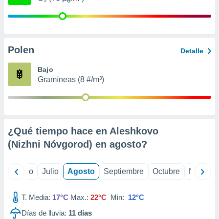
 seleccionar
o.
calización
precisa e
ión mediante
Polen
Detalle
, publicidad
Bajo
Gramíneas (8 #/m³)
dos,
 publicidad
,
ón de
 desarrollo
s.
¿Qué tiempo hace en Aleshkovo
(Nizhni Nóvgorod) en
agosto
?
tros 1199
ios
yo
Junio
Julio
Agosto
Septiembre
Octubre
Noviemb
T. Media:
17°C
Max.:
22°C
Min:
12°C
Días de lluvia:
11
días