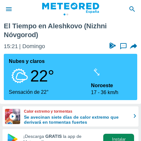
El Tiempo en Aleshkovo (Nizhni
privacidad
Nóvgorod)
o de
tiempo.com)
15:21
Domingo
...
borado por
es para
Nubes y claros
ue la
 que se
22°
e calidad.
eder a este
Noroeste
ediante las
Sensación de 22°
opciones:
17
36 km/h
ookies y
e forma
Calor extremo y tormentas
Se avecinan siete días de calor extremo que
derivará en tormentas fuertes
d digital
ada, basada
¡Descarga
GRATIS
la app de
mación
Instalar