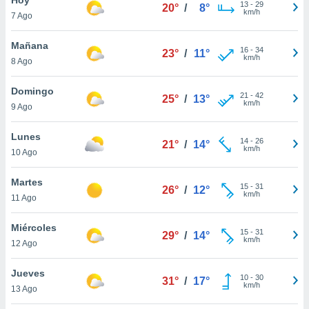
13
-
29
20°
/
8°
km/h
7 Ago
do en
 mismo.
sultar más
Mañana
16
-
34
23°
/
11°
 en nuestra
km/h
8 Ago
 Cookies
y
ualquier
Domingo
21
-
42
25°
/
13°
km/h
9 Ago
ento
 botón
ación de
Lunes
14
-
26
21°
/
14°
kies
km/h
10 Ago
 disponible
e nuestra
Martes
15
-
31
.
26°
/
12°
km/h
11 Ago
IVAMENTE,
Miércoles
15
-
31
29°
/
14°
km/h
12 Ago
as
 a cookies
Jueves
10
-
30
31°
/
17°
km/h
 no aceptar
13 Ago
ón de