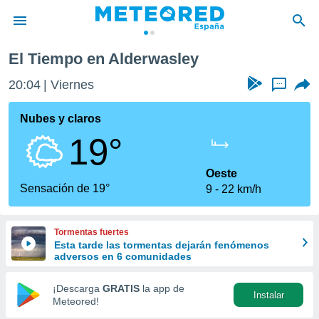
El Tiempo en Alderwasley
privacidad
20:04
Viernes
...
o de
tiempo.com)
borado por
Nubes y claros
es para
19°
ue la
 que se
e calidad.
Oeste
eder a este
Sensación de 19°
9
22 km/h
ediante las
opciones:
Tormentas fuertes
ookies y
Esta tarde las tormentas dejarán fenómenos
e forma
adversos en 6 comunidades
d digital
¡Descarga
GRATIS
la app de
Instalar
ada, basada
Meteored!
mación