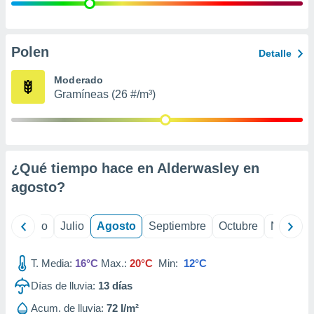
 seleccionar
o.
calización
precisa e
Polen
Detalle
ión mediante
Moderado
, publicidad
Gramíneas (26 #/m³)
dos,
 publicidad
,
ón de
¿Qué tiempo hace en Alderwasley en
 desarrollo
s.
agosto
?
tros 1199
ios
yo
Junio
Julio
Agosto
Septiembre
Octubre
Noviemb
T. Media:
16°C
Max.:
20°C
Min:
12°C
Días de lluvia:
13
días
Acum. de lluvia:
72 l/m²