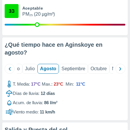
 seleccionar
o.
Aceptable
33
PM₂₅ (20 µg/m³)
calización
precisa e
ión mediante
, publicidad
¿Qué tiempo hace en Aginskoye en
dos,
agosto
?
 publicidad
,
ón de
yo
Junio
Julio
Agosto
Septiembre
Octubre
Noviemb
 desarrollo
s.
T. Media:
17°C
Max.:
23°C
Min:
11°C
tros 1199
ios
Días de lluvia:
12
días
Acum. de lluvia:
86 l/m²
Viento medio:
11 km/h
Salida y Puesta del sol