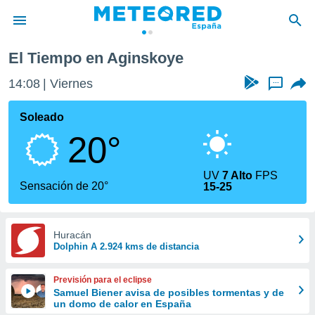
El Tiempo en Aginskoye
privacidad
14:08
Viernes
...
o de
tiempo.com)
borado por
Soleado
es para
20°
ue la
 que se
e calidad.
UV
7 Alto
FPS
eder a este
Sensación de 20°
15-25
ediante las
opciones:
ookies y
Huracán
Dolphin A 2.924 kms de distancia
e forma
d digital
Previsión para el eclipse
ada, basada
Samuel Biener avisa de posibles tormentas y de
un domo de calor en España
mación