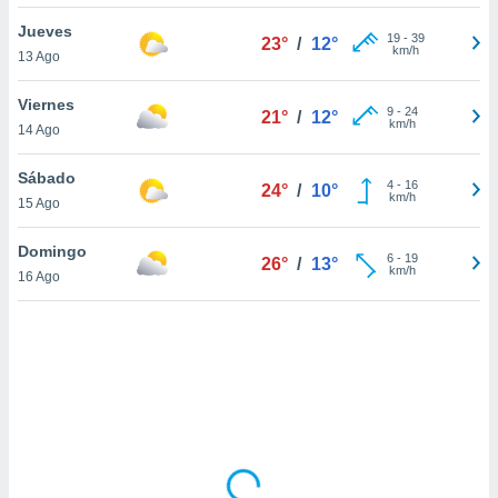
uedes
uestro sitio
Jueves
19
-
39
23°
/
12°
.com. En
km/h
13 Ago
te
 de que
Viernes
talarán
9
-
24
21°
/
12°
km/h
14 Ago
e sean
para
a
Sábado
4
-
16
24°
/
10°
por el sitio
km/h
15 Ago
o se
cookies para
Domingo
6
-
19
26°
/
13°
km/h
16 Ago
nto ni para
licidad o
ado, aunque
sualizar
general no
ada. Puedes
 instalación
y acceder a
io web a
ste abono