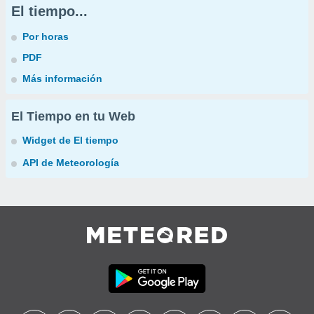
El tiempo...
Por horas
PDF
Más información
El Tiempo en tu Web
Widget de El tiempo
API de Meteorología