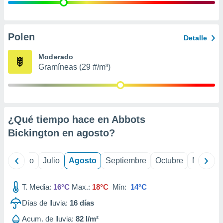
 seleccionar
o.
calización
precisa e
Polen
Detalle
ión mediante
Moderado
, publicidad
Gramíneas (29 #/m³)
dos,
 publicidad
,
ón de
¿Qué tiempo hace en Abbots
 desarrollo
s.
Bickington en
agosto
?
tros 1199
ios
yo
Junio
Julio
Agosto
Septiembre
Octubre
Noviemb
T. Media:
16°C
Max.:
18°C
Min:
14°C
Días de lluvia:
16
días
Acum. de lluvia:
82 l/m²