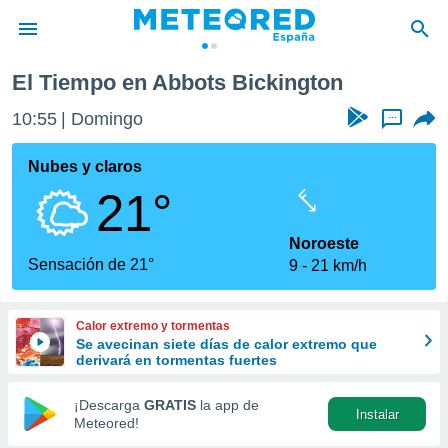
on
El Tiempo en Abbots Bickington
privacidad
10:55
Domingo
...
o de
tiempo.com)
borado por
Nubes y claros
es para
21°
ue la
 que se
e calidad.
Noroeste
eder a este
Sensación de 21°
9
21 km/h
ediante las
opciones:
Calor extremo y tormentas
ookies y
Se avecinan siete días de calor extremo que
e forma
derivará en tormentas fuertes
d digital
¡Descarga
GRATIS
la app de
Instalar
ada, basada
Meteored!
mación