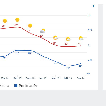
10
37°
36°
7.5
33°
29°
25°
24°
24°
5
21°
21°
17°
17°
2.5
14°
12°
11°
l/m²
Vie
14
Sáb
15
Dom
16
Lun
17
Mar
18
Mié
19
Jue
20
Mínima
Precipitación