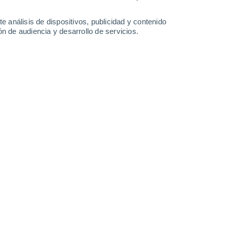
29°
/
18°
32°
/
16°
35°
/
17°
36°
/
17°
e análisis de dispositivos, publicidad y contenido
n de audiencia y desarrollo de servicios.
-
32
km/h
12
-
32
km/h
14
-
29
km/h
5
-
19
km/h
agosto
Norte
3 Medio
°
4
-
18 km/h
FPS:
6-10
Noroeste
1 Bajo
°
4
-
18 km/h
FPS:
no
Noroeste
1 Bajo
°
5
-
17 km/h
FPS:
no
Noroeste
0 Bajo
°
4
-
15 km/h
FPS:
no