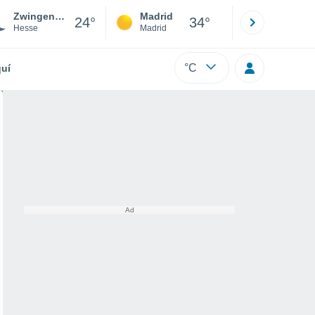
Zwingenberg
Madrid
Barcelona
24°
34°
Hesse
Madrid
Barcelona
°C
uí