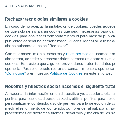
26°
ALTERNATIVAMENTE,
Rechazar tecnologías similares a cookies
Noreste
En caso de no aceptar la instalación de cookies, puedes acced
Sensación de 26°
4
-
13 km/
de que solo se instalarán cookies que sean necesarias para garan
cookies para analizar el comportamiento ni para mostrar publici
publicidad general no personalizada. Puedes rechazar la instala
abono pulsando el botón "Rechazar".
Tormentas muy fuertes
Dejarán lluvias muy intensas, reventones y
Con su consentimiento, nosotros y
nuestros socios
usamos cooki
pedrisco en las comunidades del norte
almacenar, acceder y procesar datos personales como su visita e
cookies. Es posible que algunos proveedores traten tus datos pe
El Tiempo 1 - 7 días
Por horas
Actualidad
Mapa d
oponerte. Para ello, puede retirar su consentimiento u oponerse
"Configurar"
o en nuestra
Política de Cookies
en este sitio web.
Nosotros y nuestros socios hacemos el siguiente trata
Mañana
Lunes
Hoy
Almacenar la información en un dispositivo y/o acceder a ella, 
9 Ago
10 Ago
8 Ago
perfiles para publicidad personalizada, utilizar perfiles para sele
personalizar el contenido, uso de perfiles para la selección de c
medir el rendimiento del contenido, comprender al público a tra
procedentes de diferentes fuentes, desarrollo y mejora de los se