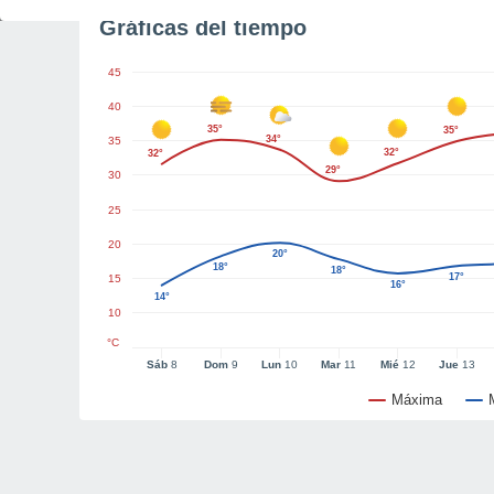
Gráficas del tiempo
45
40
35°
35°
34°
35
32°
32°
29°
30
25
20
20°
18°
18°
17°
15
16°
14°
10
°C
Sáb
8
Dom
9
Lun
10
Mar
11
Mié
12
Jue
13
Máxima