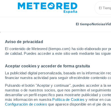
El tiempo
Noticias
Ví
Aviso de privacidad
El contenido de Meteored (tiempo.com) ha sido elaborado por pr
de calidad. Puedes acceder a este sitio web mediante las sigui
Aceptar cookies y acceder de forma gratuita
Inicio
Alemania
Hesse
Zwingenberg
La publicidad digital personalizada, basada en la información r
financiar nuestra actividad para seguir ofreciéndote contenido c
El Tiempo en Zwingen
Pulsando el botón "Aceptar y continuar", puedes acceder a la w
nuestras o de nuestros socios, que nos permiten el seguimiento
21:20
Sábado
desarrollar un perfil específico para mostrarte publicidad y co
más información en nuestra
Política de Cookies
y retirar en cu
Configuración de cookies
que aparece disponible en el pie de n
Soleado