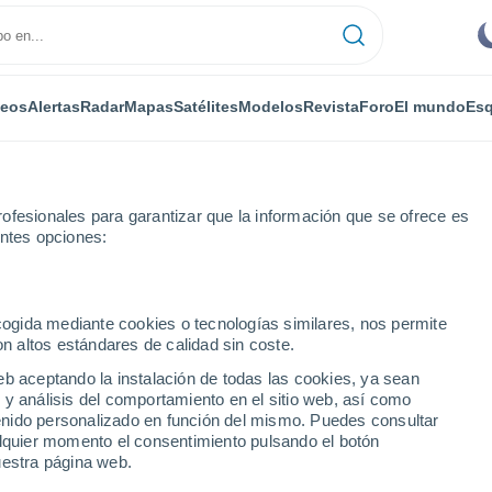
deos
Alertas
Radar
Mapas
Satélites
Modelos
Revista
Foro
El mundo
Esq
ofesionales para garantizar que la información que se ofrece es
entes opciones:
ecogida mediante cookies o tecnologías similares, nos permite
on altos estándares de calidad sin coste.
berg
eb aceptando la instalación de todas las cookies, ya sean
 y análisis del comportamiento en el sitio web, así como
...
ntenido personalizado en función del mismo. Puedes consultar
alquier momento el consentimiento pulsando el botón
Por horas
uestra página web.
Intervalos nubosos en las
próximas horas