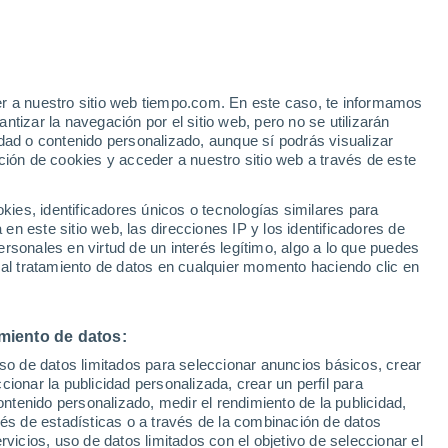
Aviso de nivel amarillo
Alerta moderada por altas
temperaturas en Zwingenberg hoy
er a nuestro sitio web tiempo.com. En este caso, te informamos
h
tizar la navegación por el sitio web, pero no se utilizarán
dad o contenido personalizado, aunque sí podrás visualizar
ción de cookies y acceder a nuestro sitio web a través de este
es, identificadores únicos o tecnologías similares para
n este sitio web, las direcciones IP y los identificadores de
rsonales en virtud de un interés legítimo, algo a lo que puedes
e nubosidad
Radar de lluvia
Satélites
Modelos
 al tratamiento de datos en cualquier momento haciendo clic en
miento de datos:
Martes
Miércoles
Jueves
Viernes
uso de datos limitados para seleccionar anuncios básicos, crear
11 Ago
12 Ago
13 Ago
14 Ago
ccionar la publicidad personalizada, crear un perfil para
ontenido personalizado, medir el rendimiento de la publicidad,
vés de estadísticas o a través de la combinación de datos
rvicios, uso de datos limitados con el objetivo de seleccionar el