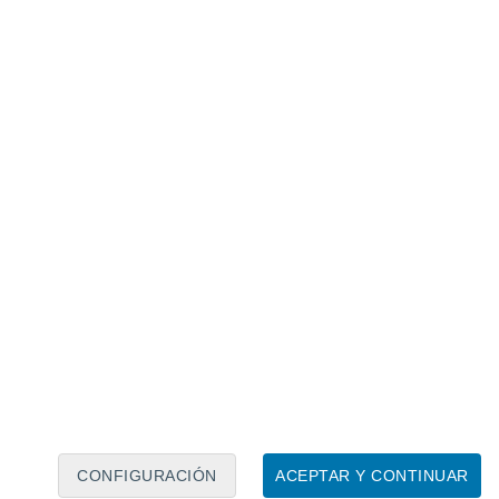
Calendario lunar
Lun
Mar
Mié
Jue
Vie
Sáb
Dom
8
9
10
11
12
13
14
15
16
17
18
19
20
21
CONFIGURACIÓN
ACEPTAR Y CONTINUAR