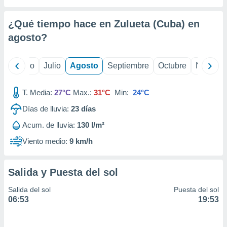
 seleccionar
o.
¿Qué tiempo hace en Zulueta (Cuba) en
calización
precisa e
agosto
?
ión mediante
, publicidad
yo
Junio
Julio
Agosto
Septiembre
Octubre
Noviemb
dos,
T. Media:
27°C
Max.:
31°C
Min:
24°C
 publicidad
,
Días de lluvia:
23
días
ón de
 desarrollo
Acum. de lluvia:
130 l/m²
s.
Viento medio:
9 km/h
tros 1199
ios
Salida y Puesta del sol
Salida del sol
Puesta del sol
06:53
19:53