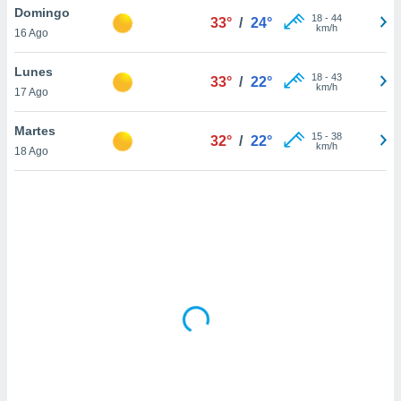
uedes
Domingo
18
-
44
33°
/
24°
uestro sitio
km/h
16 Ago
.com. En
te
Lunes
 de que
18
-
43
33°
/
22°
km/h
talarán
17 Ago
e sean
para
Martes
15
-
38
32°
/
22°
a
km/h
18 Ago
por el sitio
o se
cookies para
nto ni para
licidad o
ado, aunque
sualizar
general no
ada. Puedes
 instalación
y acceder a
io web a
ste abono