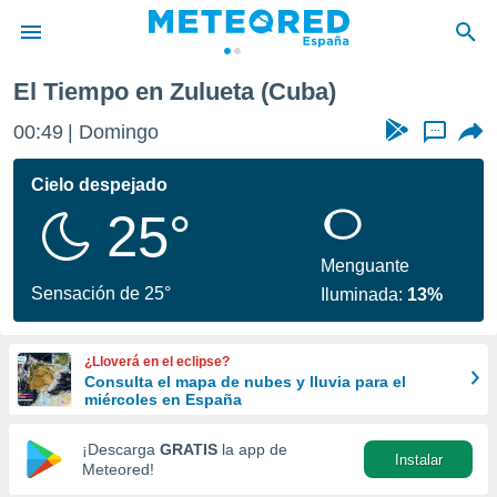
El Tiempo en Zulueta (Cuba)
privacidad
00:49
Domingo
...
o de
tiempo.com)
borado por
Cielo despejado
es para
25°
ue la
 que se
e calidad.
Menguante
eder a este
Sensación de 25°
Iluminada:
13%
ediante las
opciones:
¿Lloverá en el eclipse?
ookies y
Consulta el mapa de nubes y lluvia para el
e forma
miércoles en España
d digital
¡Descarga
GRATIS
la app de
Instalar
ada, basada
Meteored!
mación