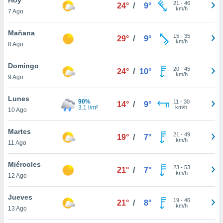
21
-
46
24°
/
9°
km/h
7 Ago
do en
 mismo.
sultar más
Mañana
15
-
35
29°
/
9°
 en nuestra
km/h
8 Ago
 Cookies
y
ualquier
Domingo
20
-
45
24°
/
10°
km/h
9 Ago
ento
 botón
ación de
Lunes
90%
11
-
30
14°
/
9°
kies
3.1 l/m²
km/h
10 Ago
 disponible
e nuestra
Martes
21
-
49
.
19°
/
7°
km/h
11 Ago
IVAMENTE,
Miércoles
23
-
53
21°
/
7°
km/h
12 Ago
as
 a cookies
Jueves
19
-
46
21°
/
8°
km/h
 no aceptar
13 Ago
ón de