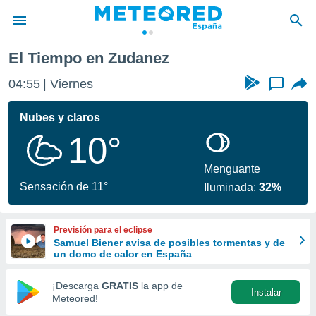
El Tiempo en Zudanez
privacidad
04:55
Viernes
...
o de
tiempo.com)
borado por
Nubes y claros
es para
10°
ue la
 que se
e calidad.
Menguante
eder a este
Sensación de 11°
Iluminada:
32%
ediante las
opciones:
Previsión para el eclipse
ookies y
Samuel Biener avisa de posibles tormentas y de
e forma
un domo de calor en España
d digital
¡Descarga
GRATIS
la app de
Instalar
ada, basada
Meteored!
mación