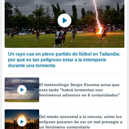
Un rayo cae en pleno partido de fútbol en Tailandia:
por qué es tan peligroso estar a la intemperie
durante una tormenta
El meteorólogo Sergio Escama avisa que
esta tarde "habrá tormentas con
fenómenos adversos en 6 comunidades"
Del miedo ancestral a la ciencia: cómo los
eclipses pasaron de ser un mal presagio a
un fenómeno comunitario