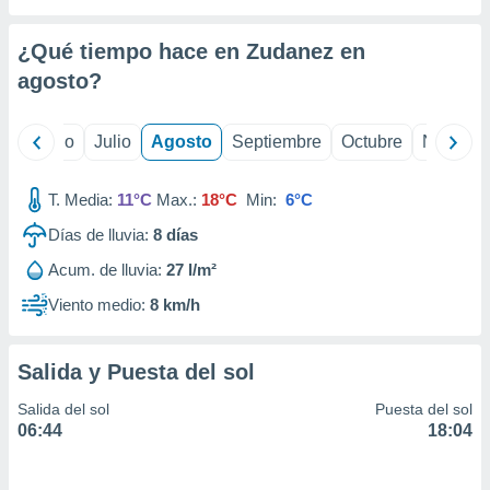
 seleccionar
o.
¿Qué tiempo hace en Zudanez en
calización
precisa e
agosto
?
ión mediante
, publicidad
yo
Junio
Julio
Agosto
Septiembre
Octubre
Noviemb
dos,
T. Media:
11°C
Max.:
18°C
Min:
6°C
 publicidad
,
Días de lluvia:
8
días
ón de
 desarrollo
Acum. de lluvia:
27 l/m²
s.
Viento medio:
8 km/h
tros 1199
ios
Salida y Puesta del sol
Salida del sol
Puesta del sol
06:44
18:04