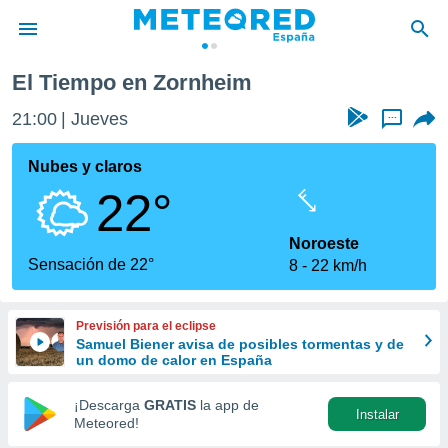
El Tiempo en Zornheim
privacidad
21:00
Jueves
...
o de
tiempo.com)
borado por
Nubes y claros
es para
22°
ue la
 que se
e calidad.
Noroeste
eder a este
Sensación de 22°
8
22 km/h
ediante las
opciones:
Previsión para el eclipse
ookies y
Samuel Biener avisa de posibles tormentas y de
e forma
un domo de calor en España
d digital
¡Descarga
GRATIS
la app de
Instalar
ada, basada
Meteored!
mación