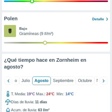
 seleccionar
o.
calización
precisa e
Polen
Detalle
ión mediante
Bajo
, publicidad
Gramíneas (9 #/m³)
dos,
 publicidad
,
ón de
¿Qué tiempo hace en Zornheim en
 desarrollo
s.
agosto
?
tros 1199
ios
yo
Junio
Julio
Agosto
Septiembre
Octubre
Noviemb
T. Media:
19°C
Max.:
24°C
Min:
14°C
Días de lluvia:
11
días
Acum. de lluvia:
63 l/m²