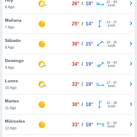
21
-
44
26°
/
18°
km/h
6 Ago
do en
 mismo.
sultar más
Mañana
13
-
27
25°
/
14°
 en nuestra
km/h
7 Ago
 Cookies
y
ualquier
Sábado
10
-
25
30°
/
15°
km/h
8 Ago
ento
 botón
ación de
Domingo
18
-
43
34°
/
19°
kies
km/h
9 Ago
 disponible
e nuestra
Lunes
17
-
37
.
33°
/
19°
km/h
10 Ago
IVAMENTE,
Martes
12
-
28
30°
/
18°
km/h
11 Ago
as
 a cookies
Miércoles
11
-
30
33°
/
18°
km/h
 no aceptar
12 Ago
ón de