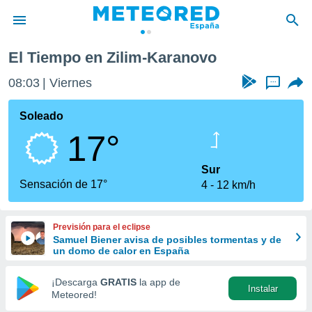
El Tiempo en Zilim-Karanovo
privacidad
08:03
Viernes
...
o de
tiempo.com)
borado por
Soleado
es para
17°
ue la
 que se
e calidad.
Sur
eder a este
Sensación de 17°
4
12 km/h
ediante las
opciones:
Previsión para el eclipse
ookies y
Samuel Biener avisa de posibles tormentas y de
e forma
un domo de calor en España
d digital
¡Descarga
GRATIS
la app de
Instalar
ada, basada
Meteored!
mación