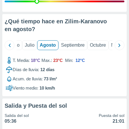
 seleccionar
o.
calización
precisa e
¿Qué tiempo hace en Zilim-Karanovo
ión mediante
en
agosto
?
, publicidad
yo
Junio
Julio
Agosto
Septiembre
Octubre
Noviemb
dos,
 publicidad
,
T. Media:
18°C
Max.:
23°C
Min:
12°C
ón de
Días de lluvia:
12
días
 desarrollo
s.
Acum. de lluvia:
73 l/m²
tros 1199
Viento medio:
10 km/h
ios
Salida y Puesta del sol
Salida del sol
Puesta del sol
05:36
21:01