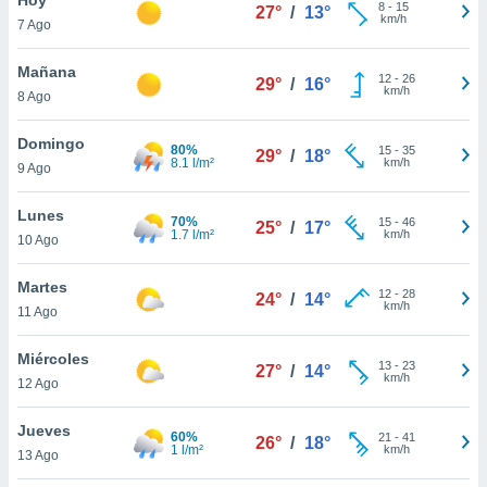
8
-
15
27°
/
13°
km/h
7 Ago
do en
 mismo.
sultar más
Mañana
12
-
26
29°
/
16°
 en nuestra
km/h
8 Ago
 Cookies
y
ualquier
Domingo
80%
15
-
35
29°
/
18°
8.1 l/m²
km/h
9 Ago
ento
 botón
ación de
Lunes
70%
15
-
46
25°
/
17°
kies
1.7 l/m²
km/h
10 Ago
 disponible
e nuestra
Martes
12
-
28
.
24°
/
14°
km/h
11 Ago
IVAMENTE,
Miércoles
13
-
23
27°
/
14°
km/h
12 Ago
as
 a cookies
Jueves
60%
21
-
41
26°
/
18°
1 l/m²
km/h
 no aceptar
13 Ago
ón de