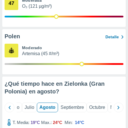
Moderada
 seleccionar
47
o.
O₃ (121 µg/m³)
calización
precisa e
ión mediante
Polen
, publicidad
Detalle
dos,
Moderado
 publicidad
Artemisa (45 #/m³)
,
ón de
 desarrollo
s.
¿Qué tiempo hace en Zielonka (Gran
tros 1199
ios
Polonia) en
agosto
?
yo
Junio
Julio
Agosto
Septiembre
Octubre
Noviemb
T. Media:
19°C
Max.:
24°C
Min:
14°C