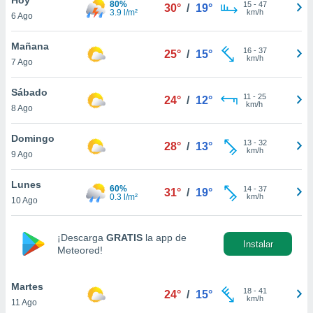
80%
15
-
47
30°
/
19°
3.9 l/m²
km/h
6 Ago
do en
 mismo.
sultar más
Mañana
16
-
37
25°
/
15°
 en nuestra
km/h
7 Ago
 Cookies
y
ualquier
Sábado
11
-
25
24°
/
12°
km/h
8 Ago
ento
 botón
ación de
Domingo
13
-
32
28°
/
13°
kies
km/h
9 Ago
 disponible
e nuestra
Lunes
60%
14
-
37
.
31°
/
19°
0.3 l/m²
km/h
10 Ago
IVAMENTE,
¡Descarga
GRATIS
la app de
Instalar
Meteored!
as
 a cookies
Martes
 no aceptar
18
-
41
24°
/
15°
km/h
11 Ago
ón de