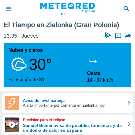
El Tiempo en Zielonka (Gran Polonia)
privacidad
13:35
Jueves
...
o de
tiempo.com)
borado por
Nubes y claros
es para
30°
ue la
 que se
e calidad.
Oeste
eder a este
Sensación de 31°
14
37 km/h
ediante las
opciones:
ookies y
Aviso de nivel naranja
Alerta importante por tormenta en Zielonka hoy
e forma
d digital
Previsión para el eclipse
ada, basada
Samuel Biener avisa de posibles tormentas y de
un domo de calor en España
mación