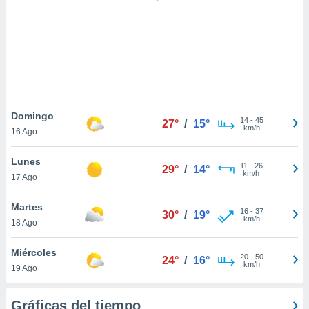
 botón
.
nto,
cios
kies,
ores únicos
Domingo
14
-
45
as similares
27°
/
15°
km/h
16 Ago
nar,
rocesar
Lunes
onales como
11
-
26
29°
/
14°
km/h
 este sitio
17 Ago
recciones IP
ficadores de
Martes
16
-
37
30°
/
19°
 posible
km/h
18 Ago
s
 traten tus
Miércoles
nales en
20
-
50
24°
/
16°
km/h
 interés
19 Ago
go a lo que
nerte. Para
Gráficas del tiempo
retirar su