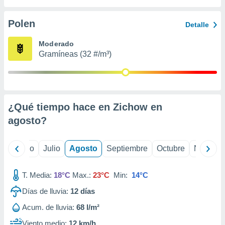
 seleccionar
o.
Polen
Detalle
calización
precisa e
Moderado
ión mediante
Gramíneas (32 #/m³)
, publicidad
dos,
 publicidad
,
¿Qué tiempo hace en Zichow en
ón de
agosto
?
 desarrollo
s.
tros 1199
yo
Junio
Julio
Agosto
Septiembre
Octubre
Noviemb
ios
T. Media:
18°C
Max.:
23°C
Min:
14°C
Días de lluvia:
12
días
Acum. de lluvia:
68 l/m²
Viento medio:
12 km/h