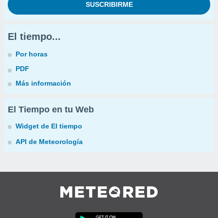
El tiempo...
Por horas
PDF
Más información
El Tiempo en tu Web
Widget de El tiempo
API de Meteorología