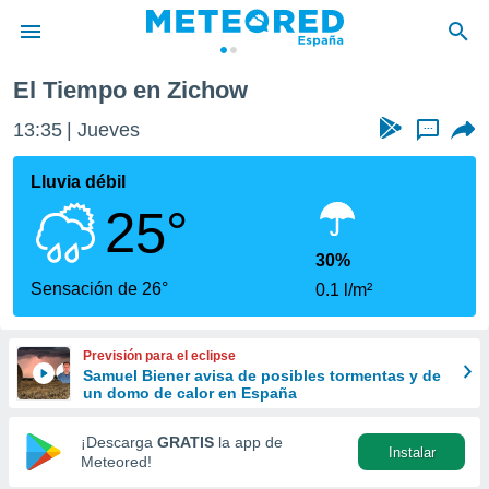
El Tiempo en Zichow
privacidad
13:35
Jueves
...
o de
tiempo.com)
borado por
Lluvia débil
es para
25°
ue la
 que se
e calidad.
30%
eder a este
Sensación de 26°
0.1 l/m²
ediante las
opciones:
Previsión para el eclipse
ookies y
Samuel Biener avisa de posibles tormentas y de
e forma
un domo de calor en España
d digital
¡Descarga
GRATIS
la app de
Instalar
ada, basada
Meteored!
mación