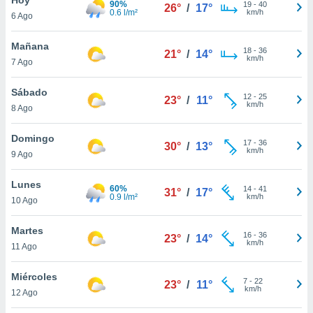
90%
19
-
40
26°
/
17°
0.6 l/m²
km/h
6 Ago
do en
 mismo.
sultar más
Mañana
18
-
36
21°
/
14°
 en nuestra
km/h
7 Ago
 Cookies
y
ualquier
Sábado
12
-
25
23°
/
11°
km/h
8 Ago
ento
 botón
ación de
Domingo
17
-
36
30°
/
13°
kies
km/h
9 Ago
 disponible
e nuestra
Lunes
60%
14
-
41
.
31°
/
17°
0.9 l/m²
km/h
10 Ago
IVAMENTE,
Martes
16
-
36
23°
/
14°
km/h
11 Ago
as
 a cookies
Miércoles
7
-
22
23°
/
11°
km/h
 no aceptar
12 Ago
ón de