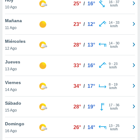
16
-
37
25°
/
16°
km/h
10 Ago
do en
 mismo.
sultar más
Mañana
14
-
33
23°
/
12°
 en nuestra
km/h
11 Ago
 Cookies
y
ualquier
Miércoles
14
-
30
28°
/
13°
km/h
12 Ago
ento
 botón
ación de
Jueves
9
-
23
33°
/
16°
kies
km/h
13 Ago
 disponible
e nuestra
Viernes
8
-
19
.
34°
/
17°
km/h
14 Ago
IVAMENTE,
Sábado
17
-
36
28°
/
19°
km/h
15 Ago
as
 a cookies
Domingo
13
-
25
26°
/
14°
km/h
 no aceptar
16 Ago
ón de