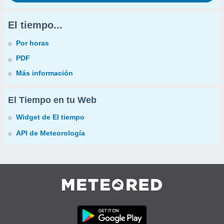
El tiempo...
Por horas
PDF
Más información
El Tiempo en tu Web
Widget de El tiempo
API de Meteorología