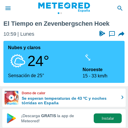
ek
El Tiempo en Zevenbergschen Hoek
privacidad
10:59
Lunes
...
o de
tiempo.com)
borado por
Nubes y claros
es para
24°
ue la
 que se
e calidad.
Noroeste
eder a este
Sensación de 25°
15
33 km/h
ediante las
opciones:
Domo de calor
ookies y
Se esperan temperaturas de 43 ºC y noches
e forma
tórridas en España
d digital
¡Descarga
GRATIS
la app de
Instalar
ada, basada
Meteored!
mación