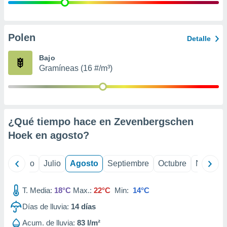
 seleccionar
o.
calización
precisa e
Polen
Detalle
ión mediante
Bajo
, publicidad
Gramíneas (16 #/m³)
dos,
 publicidad
,
ón de
¿Qué tiempo hace en Zevenbergschen
 desarrollo
s.
Hoek en
agosto
?
tros 1199
ios
yo
Junio
Julio
Agosto
Septiembre
Octubre
Noviemb
T. Media:
18°C
Max.:
22°C
Min:
14°C
Días de lluvia:
14
días
Acum. de lluvia:
83 l/m²