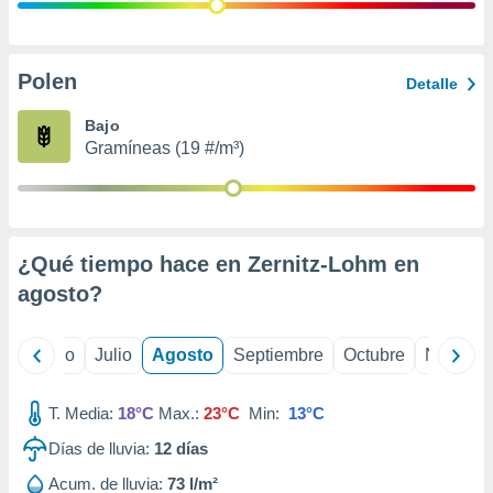
 seleccionar
o.
calización
precisa e
Polen
Detalle
ión mediante
Bajo
, publicidad
Gramíneas (19 #/m³)
dos,
 publicidad
,
ón de
¿Qué tiempo hace en Zernitz-Lohm en
 desarrollo
s.
agosto
?
tros 1199
ios
yo
Junio
Julio
Agosto
Septiembre
Octubre
Noviemb
T. Media:
18°C
Max.:
23°C
Min:
13°C
Días de lluvia:
12
días
Acum. de lluvia:
73 l/m²