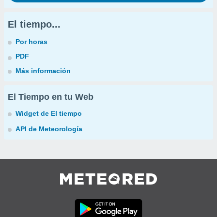
El tiempo...
Por horas
PDF
Más información
El Tiempo en tu Web
Widget de El tiempo
API de Meteorología