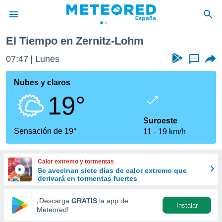
El Tiempo en Zernitz-Lohm
privacidad
07:47
Lunes
...
o de
tiempo.com)
borado por
Nubes y claros
es para
19°
ue la
 que se
e calidad.
Suroeste
eder a este
Sensación de 19°
11
19 km/h
ediante las
opciones:
Calor extremo y tormentas
ookies y
Se avecinan siete días de calor extremo que
e forma
derivará en tormentas fuertes
d digital
¡Descarga
GRATIS
la app de
Instalar
ada, basada
Meteored!
mación