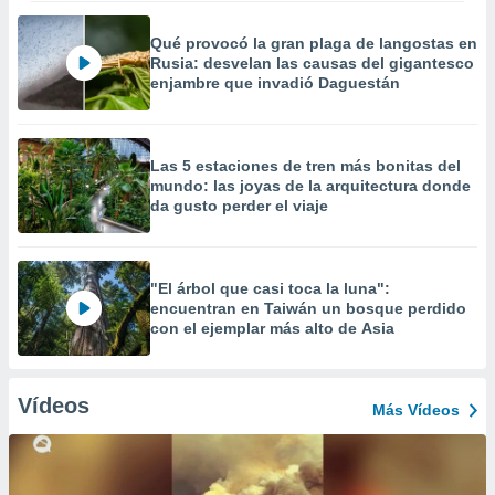
Qué provocó la gran plaga de langostas en
Rusia: desvelan las causas del gigantesco
enjambre que invadió Daguestán
Las 5 estaciones de tren más bonitas del
mundo: las joyas de la arquitectura donde
da gusto perder el viaje
"El árbol que casi toca la luna":
encuentran en Taiwán un bosque perdido
con el ejemplar más alto de Asia
Vídeos
Más Vídeos