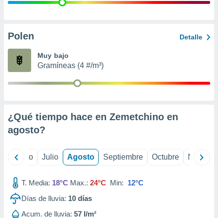
 seleccionar
o.
calización
precisa e
Polen
Detalle
ión mediante
Muy bajo
, publicidad
Gramíneas (4 #/m³)
dos,
 publicidad
,
ón de
¿Qué tiempo hace en Zemetchino en
 desarrollo
s.
agosto
?
tros 1199
ios
yo
Junio
Julio
Agosto
Septiembre
Octubre
Noviemb
T. Media:
18°C
Max.:
24°C
Min:
12°C
Días de lluvia:
10
días
Acum. de lluvia:
57 l/m²