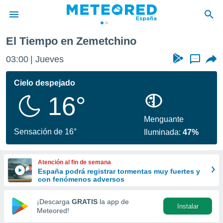
El Tiempo en Zemetchino
privacidad
03:00
Jueves
...
o de
tiempo.com)
borado por
Cielo despejado
es para
16°
ue la
 que se
e calidad.
Menguante
eder a este
Sensación de 16°
Iluminada:
47%
ediante las
opciones:
Atención al fin de semana
ookies y
España podrá registrar tormentas muy fuertes y
e forma
con fenómenos adversos
d digital
¡Descarga
GRATIS
la app de
Instalar
ada, basada
Meteored!
mación