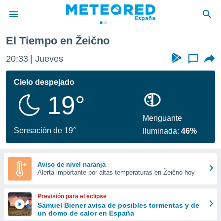
El Tiempo en Žeično
privacidad
20:33
Jueves
...
o de
tiempo.com)
borado por
Cielo despejado
es para
19°
ue la
 que se
e calidad.
Menguante
eder a este
Sensación de 19°
Iluminada:
46%
ediante las
opciones:
ookies y
Aviso de nivel naranja
Alerta importante por altas temperaturas en Žeično hoy
e forma
d digital
Previsión para el eclipse
ada, basada
Samuel Biener avisa de posibles tormentas y de
un domo de calor en España
mación