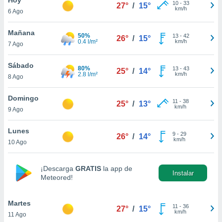
10
-
33
27°
/
15°
km/h
6 Ago
do en
 mismo.
sultar más
Mañana
50%
13
-
42
26°
/
15°
 en nuestra
0.4 l/m²
km/h
7 Ago
 Cookies
y
ualquier
Sábado
80%
13
-
43
25°
/
14°
2.8 l/m²
km/h
8 Ago
ento
 botón
ación de
Domingo
11
-
38
25°
/
13°
kies
km/h
9 Ago
 disponible
e nuestra
Lunes
9
-
29
.
26°
/
14°
km/h
10 Ago
IVAMENTE,
¡Descarga
GRATIS
la app de
Instalar
Meteored!
as
 a cookies
Martes
 no aceptar
11
-
36
27°
/
15°
km/h
11 Ago
ón de