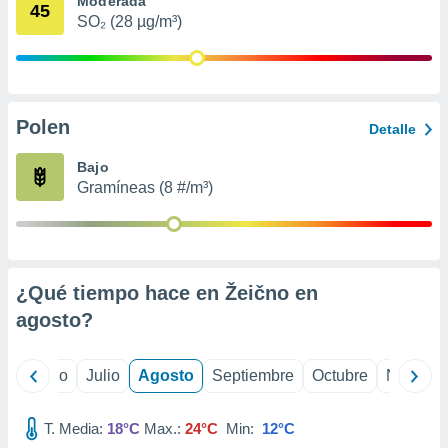
Moderada
 seleccionar
45
o.
SO₂ (28 µg/m³)
calización
precisa e
ión mediante
Polen
, publicidad
Detalle
dos,
Bajo
 publicidad
Gramíneas (8 #/m³)
,
ón de
 desarrollo
s.
¿Qué tiempo hace en Žeično en
tros 1199
ios
agosto
?
yo
Junio
Julio
Agosto
Septiembre
Octubre
Noviemb
T. Media:
18°C
Max.:
24°C
Min:
12°C