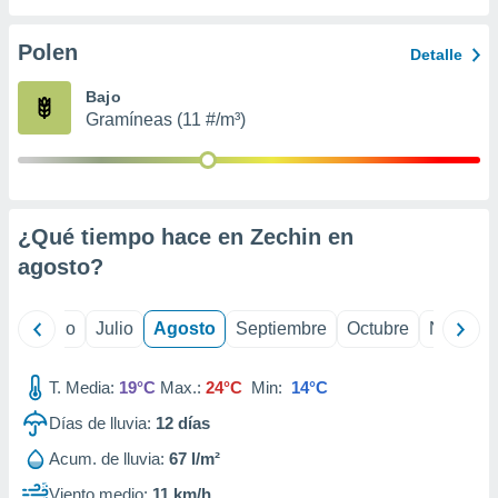
 seleccionar
o.
Polen
Detalle
calización
precisa e
Bajo
ión mediante
Gramíneas (11 #/m³)
, publicidad
dos,
 publicidad
,
¿Qué tiempo hace en Zechin en
ón de
agosto
?
 desarrollo
s.
tros 1199
yo
Junio
Julio
Agosto
Septiembre
Octubre
Noviemb
ios
T. Media:
19°C
Max.:
24°C
Min:
14°C
Días de lluvia:
12
días
Acum. de lluvia:
67 l/m²
Viento medio:
11 km/h