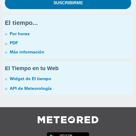
El tiempo...
Por horas
PDF
Más información
El Tiempo en tu Web
Widget de El tiempo
API de Meteorología