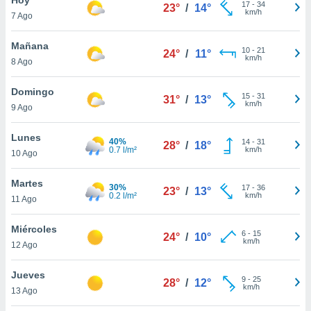
17
-
34
23°
/
14°
km/h
7 Ago
do en
 mismo.
sultar más
Mañana
10
-
21
24°
/
11°
 en nuestra
km/h
8 Ago
 Cookies
y
ualquier
Domingo
15
-
31
31°
/
13°
km/h
9 Ago
ento
 botón
ación de
Lunes
40%
14
-
31
28°
/
18°
kies
0.7 l/m²
km/h
10 Ago
 disponible
e nuestra
Martes
30%
17
-
36
.
23°
/
13°
0.2 l/m²
km/h
11 Ago
IVAMENTE,
Miércoles
6
-
15
24°
/
10°
km/h
12 Ago
as
 a cookies
Jueves
9
-
25
28°
/
12°
km/h
 no aceptar
13 Ago
ón de