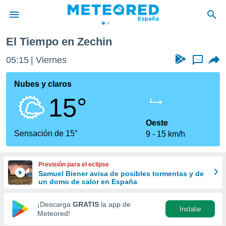
El Tiempo en Zechin
privacidad
05:15
Viernes
...
o de
tiempo.com)
borado por
Nubes y claros
es para
15°
ue la
 que se
e calidad.
Oeste
eder a este
Sensación de 15°
9
15 km/h
ediante las
opciones:
Previsión para el eclipse
ookies y
Samuel Biener avisa de posibles tormentas y de
e forma
un domo de calor en España
d digital
¡Descarga
GRATIS
la app de
Instalar
ada, basada
Meteored!
mación