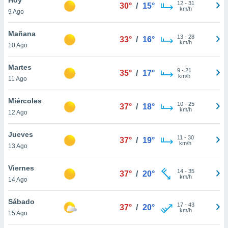
12
-
31
30°
/
15°
km/h
9 Ago
do en
 mismo.
sultar más
Mañana
13
-
28
33°
/
16°
 en nuestra
km/h
10 Ago
 Cookies
y
ualquier
Martes
9
-
21
35°
/
17°
km/h
11 Ago
ento
 botón
ación de
Miércoles
10
-
25
37°
/
18°
kies
km/h
12 Ago
 disponible
e nuestra
Jueves
11
-
30
.
37°
/
19°
km/h
13 Ago
IVAMENTE,
Viernes
14
-
35
37°
/
20°
km/h
14 Ago
as
 a cookies
Sábado
17
-
43
37°
/
20°
km/h
 no aceptar
15 Ago
ón de