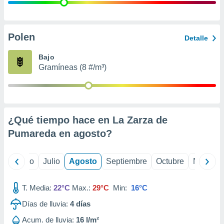
 seleccionar
o.
calización
precisa e
Polen
Detalle
ión mediante
Bajo
, publicidad
Gramíneas (8 #/m³)
dos,
 publicidad
,
ón de
¿Qué tiempo hace en La Zarza de
 desarrollo
s.
Pumareda en
agosto
?
tros 1199
ios
yo
Junio
Julio
Agosto
Septiembre
Octubre
Noviemb
T. Media:
22°C
Max.:
29°C
Min:
16°C
Días de lluvia:
4
días
Acum. de lluvia:
16 l/m²