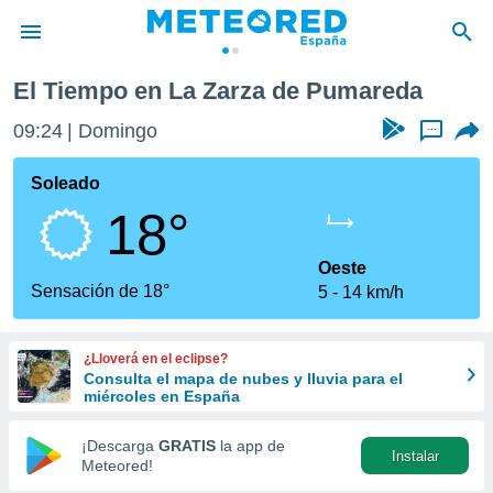
 Pumareda
El Tiempo en La Zarza de Pumareda
privacidad
09:24
Domingo
...
o de
tiempo.com)
borado por
Soleado
es para
18°
ue la
 que se
e calidad.
Oeste
eder a este
Sensación de 18°
5
14 km/h
ediante las
opciones:
¿Lloverá en el eclipse?
ookies y
Consulta el mapa de nubes y lluvia para el
e forma
miércoles en España
d digital
¡Descarga
GRATIS
la app de
Instalar
ada, basada
Meteored!
mación