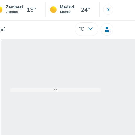
Zambezi
Madrid
Barcelona
13°
24°
Zambia
Madrid
Barcelona
°C
uí