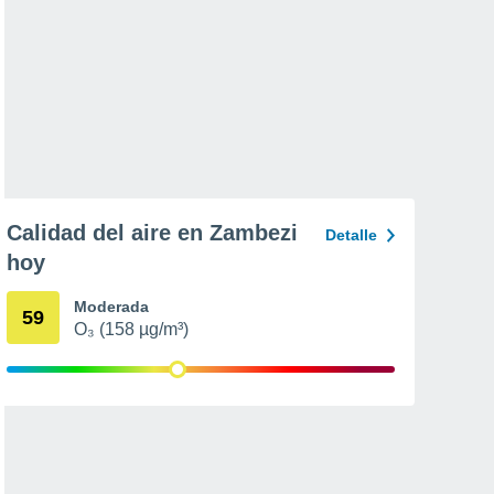
Calidad del aire en Zambezi
Detalle
hoy
Moderada
59
O₃ (158 µg/m³)