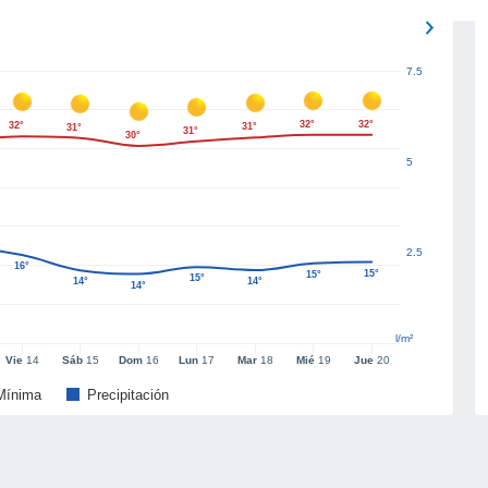
7.5
32°
32°
32°
31°
31°
31°
30°
5
2.5
16°
15°
15°
15°
14°
14°
14°
l/m²
Vie
14
Sáb
15
Dom
16
Lun
17
Mar
18
Mié
19
Jue
20
Mínima
Precipitación