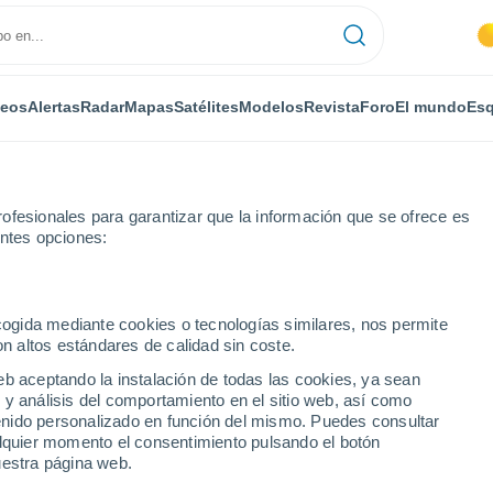
deos
Alertas
Radar
Mapas
Satélites
Modelos
Revista
Foro
El mundo
Esq
ofesionales para garantizar que la información que se ofrece es
entes opciones:
ecogida mediante cookies o tecnologías similares, nos permite
on altos estándares de calidad sin coste.
eb aceptando la instalación de todas las cookies, ya sean
 y análisis del comportamiento en el sitio web, así como
...
ntenido personalizado en función del mismo. Puedes consultar
alquier momento el consentimiento pulsando el botón
Por horas
uestra página web.
Cielos despejados en las
próximas horas