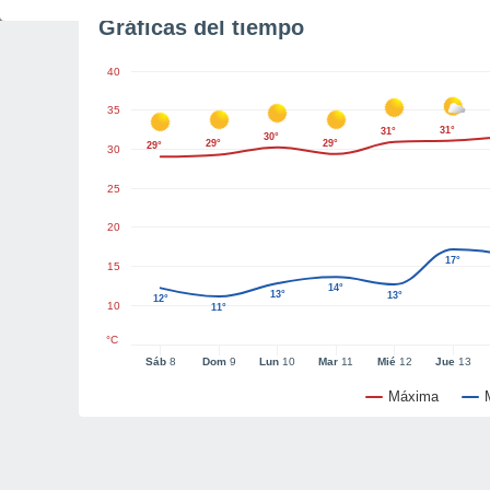
Gráficas del tiempo
40
35
31°
31°
30°
29°
29°
29°
30
25
20
17°
15
14°
13°
13°
12°
10
11°
°C
Sáb
8
Dom
9
Lun
10
Mar
11
Mié
12
Jue
13
Máxima