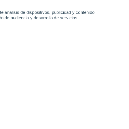
29°
/
14°
31°
/
13°
31°
/
17°
32°
/
16°
e análisis de dispositivos, publicidad y contenido
n de audiencia y desarrollo de servicios.
-
33
km/h
17
-
36
km/h
17
-
39
km/h
13
-
39
km/h
to
Este
0 Bajo
11
-
19 km/h
FPS:
no
Este
1 Bajo
12
-
20 km/h
FPS:
no
Este
2 Bajo
10
-
23 km/h
FPS:
no
Este
8 ¡Muy Alto!
15
-
33 km/h
FPS:
25-50