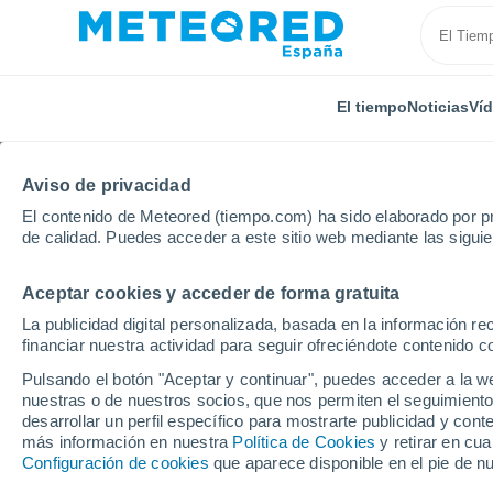
El tiempo
Noticias
Ví
Aviso de privacidad
El contenido de Meteored (tiempo.com) ha sido elaborado por pr
de calidad. Puedes acceder a este sitio web mediante las sigui
Aceptar cookies y acceder de forma gratuita
Inicio
Zambia
Zambezi
La publicidad digital personalizada, basada en la información r
financiar nuestra actividad para seguir ofreciéndote contenido c
El Tiempo en Zambezi
Pulsando el botón "Aceptar y continuar", puedes acceder a la w
nuestras o de nuestros socios, que nos permiten el seguimiento
06:34
Sábado
desarrollar un perfil específico para mostrarte publicidad y co
más información en nuestra
Política de Cookies
y retirar en cu
Configuración de cookies
que aparece disponible en el pie de n
Soleado