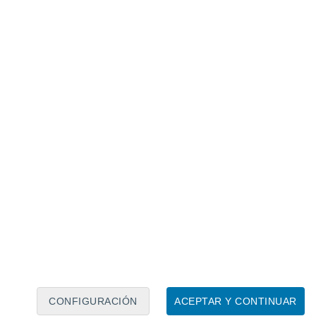
Calendario lunar
Lun
Mar
Mié
Jue
Vie
Sáb
Dom
8
9
10
11
12
13
14
15
16
17
18
19
20
21
CONFIGURACIÓN
ACEPTAR Y CONTINUAR