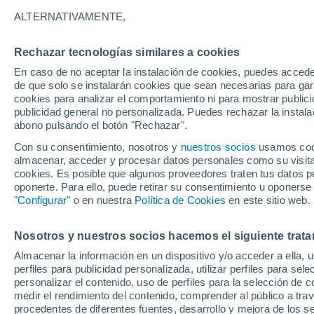
13°
ALTERNATIVAMENTE,
Rechazar tecnologías similares a cookies
Este
En caso de no aceptar la instalación de cookies, puedes acced
Sensación de 13°
11
-
19 km
de que solo se instalarán cookies que sean necesarias para garan
cookies para analizar el comportamiento ni para mostrar publici
publicidad general no personalizada. Puedes rechazar la instala
abono pulsando el botón "Rechazar".
Llega una vaguada
Este fin de semana dejará tormentas con lluv
Con su consentimiento, nosotros y
nuestros socios
usamos cooki
fuertes y granizo en España
almacenar, acceder y procesar datos personales como su visita e
cookies. Es posible que algunos proveedores traten tus datos pe
El Tiempo 1 - 7 días
Por horas
Actualidad
Mapa de
oponerte. Para ello, puede retirar su consentimiento u oponerse
"Configurar"
o en nuestra
Política de Cookies
en este sitio web.
Nosotros y nuestros socios hacemos el siguiente trata
Mañana
Lunes
Hoy
Almacenar la información en un dispositivo y/o acceder a ella, 
9 Ago
10 Ago
8 Ago
perfiles para publicidad personalizada, utilizar perfiles para sele
personalizar el contenido, uso de perfiles para la selección de c
medir el rendimiento del contenido, comprender al público a tra
procedentes de diferentes fuentes, desarrollo y mejora de los se