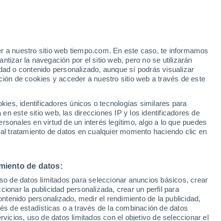
er a nuestro sitio web tiempo.com. En este caso, te informamos
/h
tizar la navegación por el sitio web, pero no se utilizarán
dad o contenido personalizado, aunque sí podrás visualizar
ción de cookies y acceder a nuestro sitio web a través de este
ias
es, identificadores únicos o tecnologías similares para
n este sitio web, las direcciones IP y los identificadores de
rsonales en virtud de un interés legítimo, algo a lo que puedes
 temperatura
Radar de lluvia
Satélites
Modelos
 al tratamiento de datos en cualquier momento haciendo clic en
miento de datos:
Martes
Miércoles
Jueves
Viernes
uso de datos limitados para seleccionar anuncios básicos, crear
11 Ago
12 Ago
13 Ago
14 Ago
ccionar la publicidad personalizada, crear un perfil para
ontenido personalizado, medir el rendimiento de la publicidad,
vés de estadísticas o a través de la combinación de datos
rvicios, uso de datos limitados con el objetivo de seleccionar el