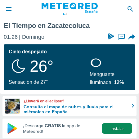
El Tiempo en Zacatecoluca
privacidad
01:26
Domingo
...
o de
tiempo.com)
borado por
Cielo despejado
es para
26°
ue la
 que se
e calidad.
Menguante
eder a este
Sensación de 27°
Iluminada:
12%
ediante las
opciones:
¿Lloverá en el eclipse?
ookies y
Consulta el mapa de nubes y lluvia para el
e forma
miércoles en España
d digital
¡Descarga
GRATIS
la app de
Instalar
ada, basada
Meteored!
mación