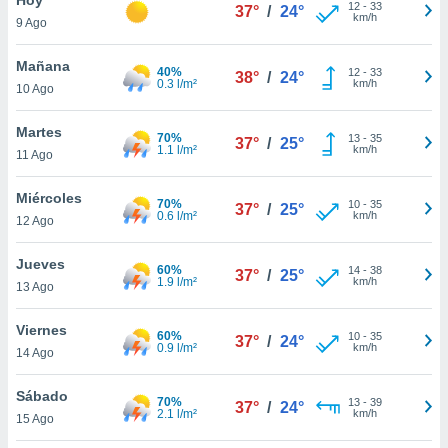
12
-
33
37°
/
24°
km/h
9 Ago
do en
 mismo.
sultar más
Mañana
40%
12
-
33
38°
/
24°
 en nuestra
0.3 l/m²
km/h
10 Ago
 Cookies
y
ualquier
Martes
70%
13
-
35
37°
/
25°
1.1 l/m²
km/h
11 Ago
ento
 botón
ación de
Miércoles
70%
10
-
35
37°
/
25°
kies
0.6 l/m²
km/h
12 Ago
 disponible
e nuestra
Jueves
60%
14
-
38
.
37°
/
25°
1.9 l/m²
km/h
13 Ago
IVAMENTE,
Viernes
60%
10
-
35
37°
/
24°
0.9 l/m²
km/h
14 Ago
as
 a cookies
Sábado
70%
13
-
39
37°
/
24°
2.1 l/m²
km/h
 no aceptar
15 Ago
ón de