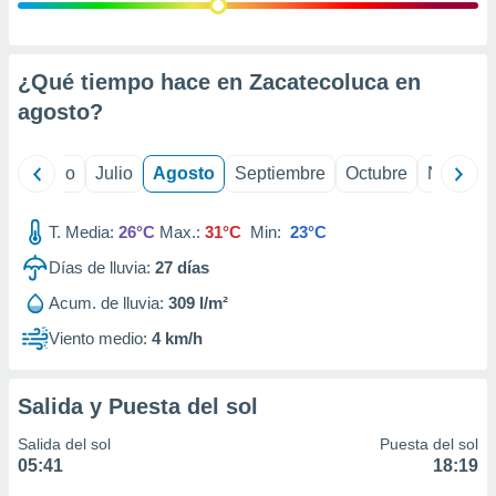
 seleccionar
o.
calización
precisa e
¿Qué tiempo hace en Zacatecoluca en
ión mediante
agosto
?
, publicidad
yo
Junio
Julio
Agosto
Septiembre
Octubre
Noviemb
dos,
 publicidad
,
T. Media:
26°C
Max.:
31°C
Min:
23°C
ón de
Días de lluvia:
27
días
 desarrollo
s.
Acum. de lluvia:
309 l/m²
tros 1199
Viento medio:
4 km/h
ios
Salida y Puesta del sol
Salida del sol
Puesta del sol
05:41
18:19