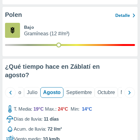
 seleccionar
o.
Polen
Detalle
calización
precisa e
Bajo
ión mediante
Gramíneas (12 #/m³)
, publicidad
dos,
 publicidad
,
¿Qué tiempo hace en Záblatí en
ón de
agosto
?
 desarrollo
s.
tros 1199
yo
Junio
Julio
Agosto
Septiembre
Octubre
Noviemb
ios
T. Media:
19°C
Max.:
24°C
Min:
14°C
Días de lluvia:
11
días
Acum. de lluvia:
72 l/m²
Viento medio:
10 km/h