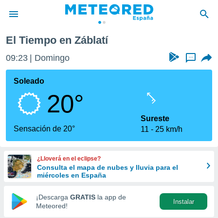
El Tiempo en Záblatí
privacidad
09:23
Domingo
...
o de
tiempo.com)
borado por
Soleado
es para
20°
ue la
 que se
e calidad.
Sureste
eder a este
Sensación de 20°
11
25 km/h
ediante las
opciones:
¿Lloverá en el eclipse?
ookies y
Consulta el mapa de nubes y lluvia para el
e forma
miércoles en España
d digital
¡Descarga
GRATIS
la app de
Instalar
ada, basada
Meteored!
mación