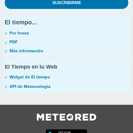
El tiempo...
Por horas
PDF
Más información
El Tiempo en tu Web
Widget de El tiempo
API de Meteorología