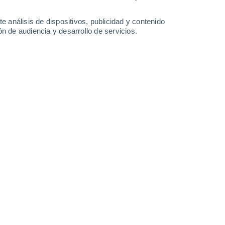
0.6 l/m²
1.9 l/m²
25°
/
13°
28°
/
13°
24°
/
16°
21°
/
15°
e análisis de dispositivos, publicidad y contenido
n de audiencia y desarrollo de servicios.
-
17
km/h
7
-
17
km/h
20
-
43
km/h
11
-
29
km/h
Noroeste
3 Medio
15
-
32 km/h
FPS:
6-10
Noroeste
3 Medio
16
-
35 km/h
FPS:
6-10
uboso
Noroeste
4 Medio
16
-
35 km/h
FPS:
6-10
uboso
Noroeste
3 Medio
17
-
35 km/h
FPS:
6-10