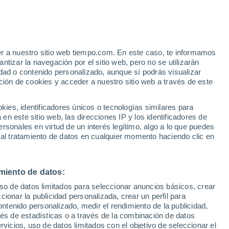
er a nuestro sitio web tiempo.com. En este caso, te informamos
/h
tizar la navegación por el sitio web, pero no se utilizarán
dad o contenido personalizado, aunque sí podrás visualizar
ción de cookies y acceder a nuestro sitio web a través de este
ias
es, identificadores únicos o tecnologías similares para
n este sitio web, las direcciones IP y los identificadores de
rsonales en virtud de un interés legítimo, algo a lo que puedes
e nubosidad
Radar de lluvia
Satélites
Modelos
 al tratamiento de datos en cualquier momento haciendo clic en
miento de datos:
Martes
Miércoles
Jueves
Viernes
uso de datos limitados para seleccionar anuncios básicos, crear
11 Ago
12 Ago
13 Ago
14 Ago
ccionar la publicidad personalizada, crear un perfil para
ontenido personalizado, medir el rendimiento de la publicidad,
vés de estadísticas o a través de la combinación de datos
rvicios, uso de datos limitados con el objetivo de seleccionar el
50%
50%