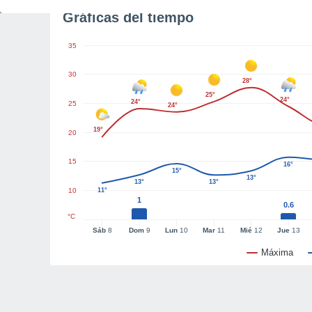
Gráficas del tiempo
35
30
28°
25°
24°
24°
25
24°
19°
20
15
16°
15°
13°
13°
13°
10
11°
1
0.6
°C
Sáb
8
Dom
9
Lun
10
Mar
11
Mié
12
Jue
13
Máxima