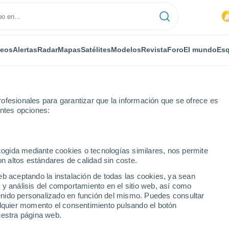
deos
Alertas
Radar
Mapas
Satélites
Modelos
Revista
Foro
El mundo
Esq
ofesionales para garantizar que la información que se ofrece es
entes opciones:
ecogida mediante cookies o tecnologías similares, nos permite
on altos estándares de calidad sin coste.
eb aceptando la instalación de todas las cookies, ya sean
 y análisis del comportamiento en el sitio web, así como
...
ntenido personalizado en función del mismo. Puedes consultar
alquier momento el consentimiento pulsando el botón
Por horas
uestra página web.
Cielos nubosos en las próximas
horas