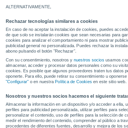
16°
ALTERNATIVAMENTE,
Rechazar tecnologías similares a cookies
Noroeste
En caso de no aceptar la instalación de cookies, puedes acced
Sensación de 16°
15
-
32 km
de que solo se instalarán cookies que sean necesarias para garan
cookies para analizar el comportamiento ni para mostrar publici
publicidad general no personalizada. Puedes rechazar la instala
abono pulsando el botón "Rechazar".
Llega una vaguada
Este fin de semana dejará tormentas con lluv
Con su consentimiento, nosotros y
nuestros socios
usamos cooki
fuertes y granizo en España
almacenar, acceder y procesar datos personales como su visita e
cookies. Es posible que algunos proveedores traten tus datos pe
El Tiempo 1 - 7 días
Por horas
Actualidad
Mapa d
oponerte. Para ello, puede retirar su consentimiento u oponerse
"Configurar"
o en nuestra
Política de Cookies
en este sitio web.
Nosotros y nuestros socios hacemos el siguiente trata
Mañana
Lunes
Hoy
Almacenar la información en un dispositivo y/o acceder a ella, 
9 Ago
10 Ago
8 Ago
perfiles para publicidad personalizada, utilizar perfiles para sele
personalizar el contenido, uso de perfiles para la selección de c
medir el rendimiento del contenido, comprender al público a tra
procedentes de diferentes fuentes, desarrollo y mejora de los se
80%