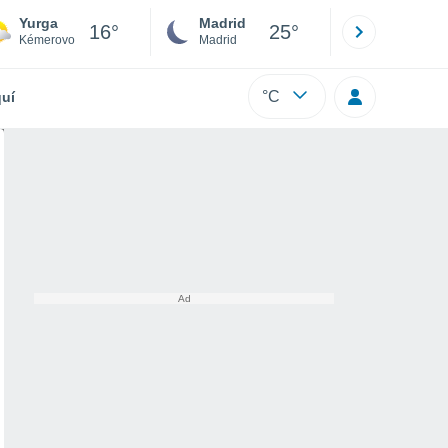
Yurga
Madrid
Barcelona
16°
25°
Kémerovo
Madrid
Barcelona
°C
uí