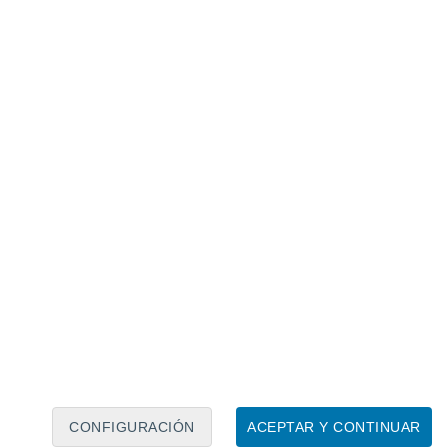
Calendario lunar
Lun
Mar
Mié
Jue
Vie
Sáb
Dom
8
9
10
11
12
13
14
15
16
17
18
19
20
21
CONFIGURACIÓN
ACEPTAR Y CONTINUAR