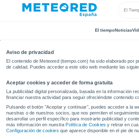
El tiempo
Noticias
Ví
Aviso de privacidad
El contenido de Meteored (tiempo.com) ha sido elaborado por pr
de calidad. Puedes acceder a este sitio web mediante las sigui
Aceptar cookies y acceder de forma gratuita
Inicio
Rusia
Óblast de Kémerovo
Yurga
La publicidad digital personalizada, basada en la información r
financiar nuestra actividad para seguir ofreciéndote contenido c
El Tiempo en Yurga
Pulsando el botón "Aceptar y continuar", puedes acceder a la w
nuestras o de nuestros socios, que nos permiten el seguimiento
10:51
Sábado
desarrollar un perfil específico para mostrarte publicidad y co
más información en nuestra
Política de Cookies
y retirar en cu
Configuración de cookies
que aparece disponible en el pie de n
Nubes y claros