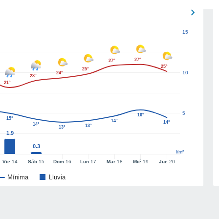
15
27°
27°
25°
25°
10
24°
23°
21°
5
16°
15°
14°
14°
14°
13°
13°
1.9
0.3
l/m²
Vie
14
Sáb
15
Dom
16
Lun
17
Mar
18
Mié
19
Jue
20
Mínima
Lluvia