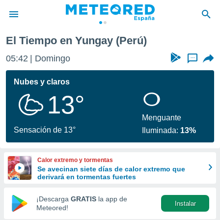
El Tiempo en Yungay (Perú)
privacidad
05:42
Domingo
...
o de
tiempo.com)
borado por
Nubes y claros
es para
13°
ue la
 que se
e calidad.
Menguante
eder a este
Sensación de 13°
Iluminada:
13%
ediante las
opciones:
Calor extremo y tormentas
ookies y
Se avecinan siete días de calor extremo que
e forma
derivará en tormentas fuertes
d digital
¡Descarga
GRATIS
la app de
Instalar
ada, basada
Meteored!
mación