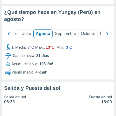
 seleccionar
o.
¿Qué tiempo hace en Yungay (Perú) en
calización
precisa e
agosto
?
ión mediante
, publicidad
yo
Junio
Julio
Agosto
Septiembre
Octubre
Noviemb
dos,
T. Media:
7°C
Max.:
13°C
Min:
3°C
 publicidad
,
Días de lluvia:
21
días
ón de
 desarrollo
Acum. de lluvia:
105 l/m²
s.
Viento medio:
4 km/h
tros 1199
ios
Salida y Puesta del sol
Salida del sol
Puesta del sol
06:23
18:09