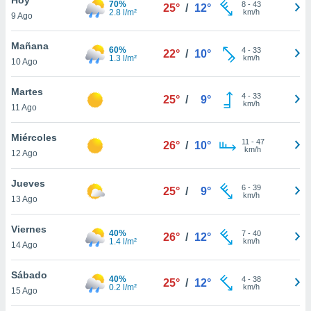
70%
8
-
43
25°
/
12°
2.8 l/m²
km/h
9 Ago
do en
 mismo.
sultar más
Mañana
60%
4
-
33
22°
/
10°
 en nuestra
1.3 l/m²
km/h
10 Ago
 Cookies
y
ualquier
Martes
4
-
33
25°
/
9°
km/h
11 Ago
ento
 botón
ación de
Miércoles
11
-
47
26°
/
10°
kies
km/h
12 Ago
 disponible
e nuestra
Jueves
6
-
39
.
25°
/
9°
km/h
13 Ago
IVAMENTE,
Viernes
40%
7
-
40
26°
/
12°
1.4 l/m²
km/h
14 Ago
as
 a cookies
Sábado
40%
4
-
38
25°
/
12°
0.2 l/m²
km/h
 no aceptar
15 Ago
ón de