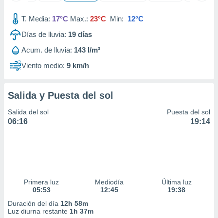
 seleccionar
o.
T. Media:
17°C
Max.:
23°C
Min:
12°C
calización
Días de lluvia:
19
días
precisa e
ión mediante
Acum. de lluvia:
143 l/m²
, publicidad
Viento medio:
9 km/h
dos,
 publicidad
Salida y Puesta del sol
,
ón de
Salida del sol
Puesta del sol
 desarrollo
06:16
19:14
s.
tros 1199
ios
Primera luz
Mediodía
Última luz
05:53
12:45
19:38
Duración del día
12h 58m
Luz diurna restante
1h 37m