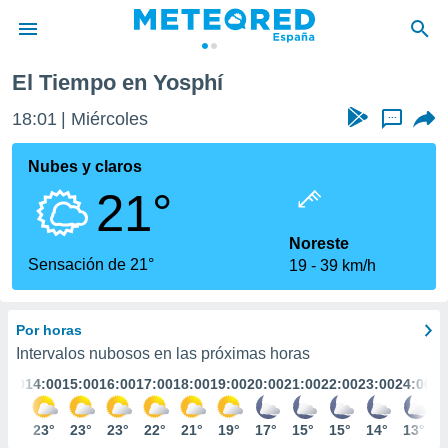
El Tiempo en Yosphí
privacidad
18:01
Miércoles
...
o de
tiempo.com)
borado por
Nubes y claros
es para
21°
ue la
 que se
e calidad.
Noreste
eder a este
Sensación de 21°
19
39 km/h
ediante las
opciones:
Por horas
ookies y
e forma
Intervalos nubosos en las próximas horas
3:00
14:00
15:00
16:00
17:00
18:00
19:00
20:00
21:00
22:00
23:00
24:00
d digital
ada, basada
23°
23°
23°
23°
22°
21°
19°
17°
15°
15°
14°
13°
mación