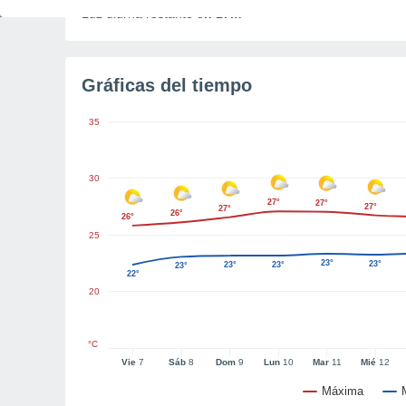
Luz diurna restante
5h 17m
Gráficas del tiempo
35
30
27°
27°
27°
27°
26°
26°
25
23°
23°
23°
23°
23°
22°
20
°C
Vie
7
Sáb
8
Dom
9
Lun
10
Mar
11
Mié
12
Máxima