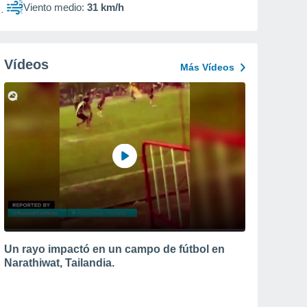
Viento medio:
31 km/h
Vídeos
Más Vídeos
Un rayo impactó en un campo de fútbol en
Narathiwat, Tailandia.