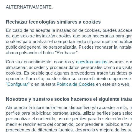
25°
ALTERNATIVAMENTE,
Rechazar tecnologías similares a cookies
Sureste
En caso de no aceptar la instalación de cookies, puedes acced
Sensación de 26°
28
-
49 km
de que solo se instalarán cookies que sean necesarias para garan
cookies para analizar el comportamiento ni para mostrar publici
publicidad general no personalizada. Puedes rechazar la instala
abono pulsando el botón "Rechazar".
Previsión para el eclipse
Samuel Biener avisa de posibles tormentas y
Con su consentimiento, nosotros y
nuestros socios
usamos cooki
un domo de calor en España
almacenar, acceder y procesar datos personales como su visita e
cookies. Es posible que algunos proveedores traten tus datos pe
El Tiempo 1 - 7 días
Por horas
Actualidad
Mapa d
oponerte. Para ello, puede retirar su consentimiento u oponerse
"Configurar"
o en nuestra
Política de Cookies
en este sitio web.
Nosotros y nuestros socios hacemos el siguiente trata
Mañana
Domingo
Hoy
Almacenar la información en un dispositivo y/o acceder a ella, 
8 Ago
9 Ago
7 Ago
perfiles para publicidad personalizada, utilizar perfiles para sele
personalizar el contenido, uso de perfiles para la selección de c
medir el rendimiento del contenido, comprender al público a tra
procedentes de diferentes fuentes, desarrollo y mejora de los se