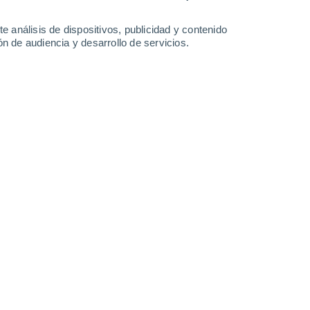
27°
/
23°
27°
/
23°
27°
/
23°
26°
/
23°
e análisis de dispositivos, publicidad y contenido
n de audiencia y desarrollo de servicios.
-
38
km/h
25
-
43
km/h
23
-
42
km/h
35
-
62
km/h
 7 de agosto
Sureste
8 ¡Muy Alto!
28
-
49 km/h
FPS:
25-50
Sureste
6 Alto
29
-
49 km/h
FPS:
15-25
Sureste
3 Medio
29
-
49 km/h
FPS:
6-10
Sureste
1 Bajo
29
-
49 km/h
FPS:
no