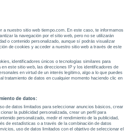
er a nuestro sitio web tiempo.com. En este caso, te informamos
/h
tizar la navegación por el sitio web, pero no se utilizarán
dad o contenido personalizado, aunque sí podrás visualizar
ción de cookies y acceder a nuestro sitio web a través de este
 de
es, identificadores únicos o tecnologías similares para
n este sitio web, las direcciones IP y los identificadores de
rsonales en virtud de un interés legítimo, algo a lo que puedes
e nubosidad
Radar de lluvia
Satélites
Modelos
 al tratamiento de datos en cualquier momento haciendo clic en
miento de datos:
Lunes
Martes
Miércoles
Jueves
uso de datos limitados para seleccionar anuncios básicos, crear
10 Ago
11 Ago
12 Ago
13 Ago
ccionar la publicidad personalizada, crear un perfil para
ontenido personalizado, medir el rendimiento de la publicidad,
vés de estadísticas o a través de la combinación de datos
rvicios, uso de datos limitados con el objetivo de seleccionar el