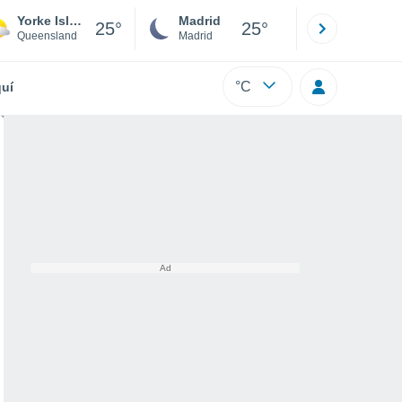
Yorke Island
Madrid
Barcelona
25°
25°
Queensland
Madrid
Barcelona
°C
uí