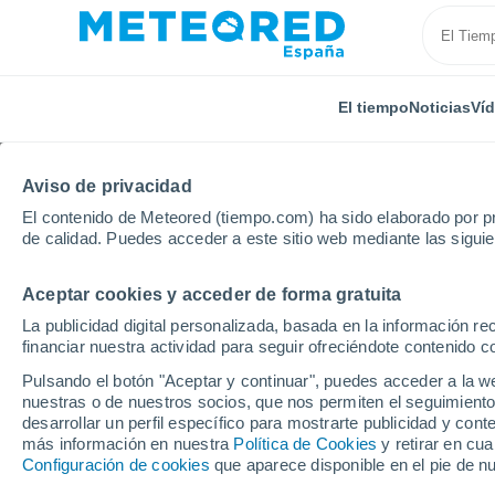
El tiempo
Noticias
Ví
Aviso de privacidad
El contenido de Meteored (tiempo.com) ha sido elaborado por pr
de calidad. Puedes acceder a este sitio web mediante las sigui
Aceptar cookies y acceder de forma gratuita
Inicio
Australia
Queensland
Yorke Island
La publicidad digital personalizada, basada en la información r
financiar nuestra actividad para seguir ofreciéndote contenido c
El Tiempo en Yorke Isl
Pulsando el botón "Aceptar y continuar", puedes acceder a la w
nuestras o de nuestros socios, que nos permiten el seguimiento
13:31
Viernes
desarrollar un perfil específico para mostrarte publicidad y co
más información en nuestra
Política de Cookies
y retirar en cu
Configuración de cookies
que aparece disponible en el pie de n
Nubes y claros