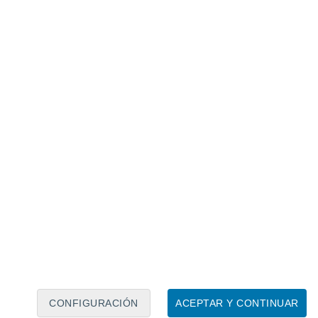
Calendario lunar
Lun
Mar
Mié
Jue
Vie
Sáb
Dom
7
8
9
10
11
12
13
14
15
16
17
18
19
20
CONFIGURACIÓN
ACEPTAR Y CONTINUAR