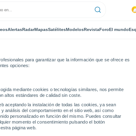
deos
Alertas
Radar
Mapas
Satélites
Modelos
Revista
Foro
El mundo
Esq
ofesionales para garantizar que la información que se ofrece es
entes opciones:
ecogida mediante cookies o tecnologías similares, nos permite
on altos estándares de calidad sin coste.
and - QLD
eb aceptando la instalación de todas las cookies, ya sean
 y análisis del comportamiento en el sitio web, así como
...
ntenido personalizado en función del mismo. Puedes consultar
alquier momento el consentimiento pulsando el botón
Por horas
uestra página web.
Intervalos nubosos en las
próximas horas