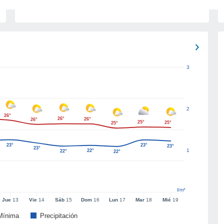
3
2
26°
26°
26°
26°
25°
25°
25°
23°
23°
23°
23°
1
22°
22°
22°
l/m²
Jue
13
Vie
14
Sáb
15
Dom
16
Lun
17
Mar
18
Mié
19
Mínima
Precipitación