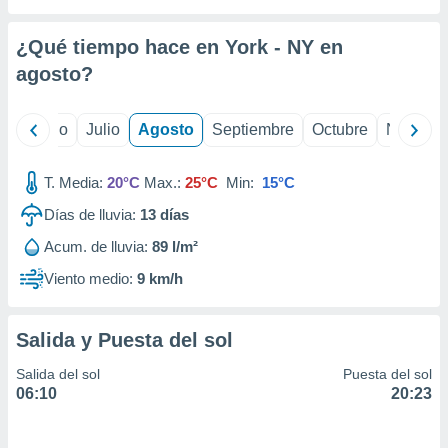
 seleccionar
o.
¿Qué tiempo hace en York - NY en
calización
precisa e
agosto
?
ión mediante
, publicidad
yo
Junio
Julio
Agosto
Septiembre
Octubre
Noviemb
dos,
T. Media:
20°C
Max.:
25°C
Min:
15°C
 publicidad
,
Días de lluvia:
13
días
ón de
 desarrollo
Acum. de lluvia:
89 l/m²
s.
Viento medio:
9 km/h
tros 1199
ios
Salida y Puesta del sol
Salida del sol
Puesta del sol
06:10
20:23