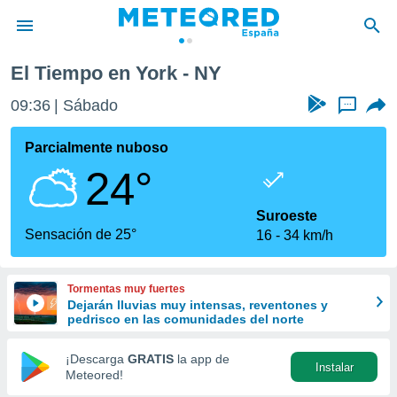
El Tiempo en York - NY
privacidad
09:36
Sábado
...
o de
tiempo.com)
borado por
Parcialmente nuboso
es para
24°
ue la
 que se
e calidad.
Suroeste
eder a este
Sensación de 25°
16
34 km/h
ediante las
opciones:
Tormentas muy fuertes
ookies y
Dejarán lluvias muy intensas, reventones y
e forma
pedrisco en las comunidades del norte
d digital
¡Descarga
GRATIS
la app de
Instalar
ada, basada
Meteored!
mación