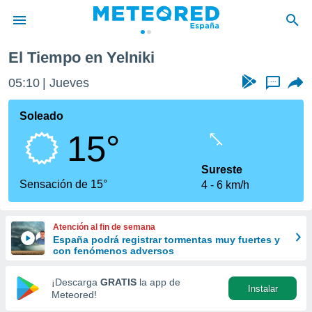
El Tiempo en Yelniki
privacidad
05:10
Jueves
...
o de
tiempo.com)
borado por
Soleado
es para
15°
ue la
 que se
e calidad.
Sureste
eder a este
Sensación de 15°
4
6 km/h
ediante las
opciones:
Atención al fin de semana
ookies y
España podrá registrar tormentas muy fuertes y
e forma
con fenómenos adversos
d digital
¡Descarga
GRATIS
la app de
Instalar
ada, basada
Meteored!
mación