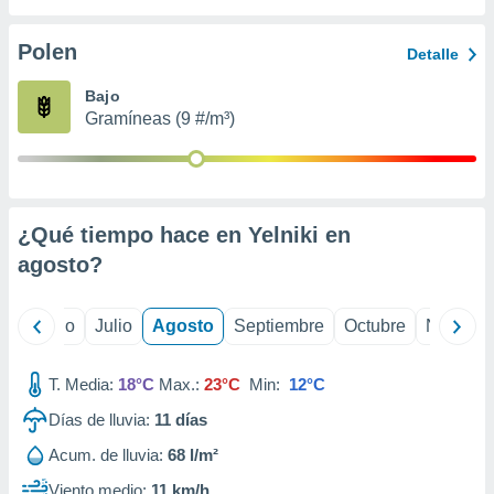
 seleccionar
o.
Polen
Detalle
calización
precisa e
Bajo
ión mediante
Gramíneas (9 #/m³)
, publicidad
dos,
 publicidad
,
¿Qué tiempo hace en Yelniki en
ón de
agosto
?
 desarrollo
s.
tros 1199
yo
Junio
Julio
Agosto
Septiembre
Octubre
Noviemb
ios
T. Media:
18°C
Max.:
23°C
Min:
12°C
Días de lluvia:
11
días
Acum. de lluvia:
68 l/m²
Viento medio:
11 km/h