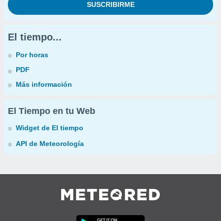
El tiempo...
Por horas
PDF
Más información
El Tiempo en tu Web
Widget de El tiempo
API de Meteorología