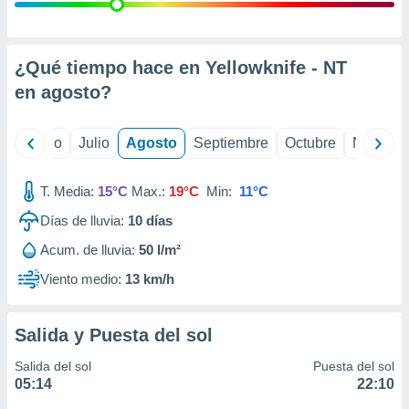
 seleccionar
o.
calización
precisa e
¿Qué tiempo hace en Yellowknife - NT
ión mediante
en
agosto
?
, publicidad
yo
Junio
Julio
Agosto
Septiembre
Octubre
Noviemb
dos,
 publicidad
,
T. Media:
15°C
Max.:
19°C
Min:
11°C
ón de
Días de lluvia:
10
días
 desarrollo
s.
Acum. de lluvia:
50 l/m²
tros 1199
Viento medio:
13 km/h
ios
Salida y Puesta del sol
Salida del sol
Puesta del sol
05:14
22:10