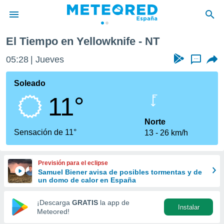
El Tiempo en Yellowknife - NT
privacidad
05:28
Jueves
...
o de
tiempo.com)
borado por
Soleado
es para
11°
ue la
 que se
e calidad.
Norte
eder a este
Sensación de 11°
13
26 km/h
ediante las
opciones:
Previsión para el eclipse
ookies y
Samuel Biener avisa de posibles tormentas y de
e forma
un domo de calor en España
d digital
¡Descarga
GRATIS
la app de
Instalar
ada, basada
Meteored!
mación